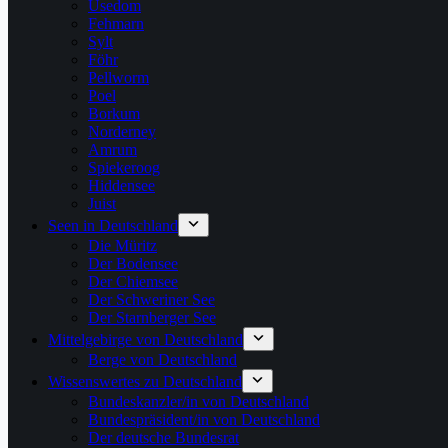
Usedom
Fehmarn
Sylt
Föhr
Pellworm
Poel
Borkum
Norderney
Amrum
Spiekeroog
Hiddensee
Juist
Seen in Deutschland
Die Müritz
Der Bodensee
Der Chiemsee
Der Schweriner See
Der Starnberger See
Mittelgebirge von Deutschland
Berge von Deutschland
Wissenswertes zu Deutschland
Bundeskanzler/in von Deutschland
Bundespräsident/in von Deutschland
Der deutsche Bundesrat