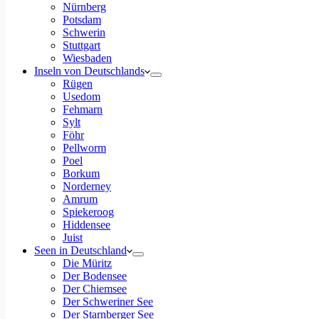
Nürnberg
Potsdam
Schwerin
Stuttgart
Wiesbaden
Inseln von Deutschlands
Rügen
Usedom
Fehmarn
Sylt
Föhr
Pellworm
Poel
Borkum
Norderney
Amrum
Spiekeroog
Hiddensee
Juist
Seen in Deutschland
Die Müritz
Der Bodensee
Der Chiemsee
Der Schweriner See
Der Starnberger See