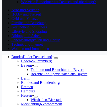
Wie viele Einwohner hat Deutschland überhaupt?
Auto und Verkehr
Hobby und Freizeit
Geld und Finanzen
Familie und Beziehung
Gesundheit und Fitness
Lifestyle und Shopping
Bildung und Arbeit
Sehenswürdigkeiten und Urlaub
Technik und Internet
Wohnen und Immobilien
Bundesländer Deutschland
Baden-Württemberg
Bayern
Tradition und Brauchtum in Bayern
Rezepte und Spezialitäten aus Bayern
Berlin
Bundesland Brandenburg
Bremen
Hamburg
Hessen
Wiesbaden-Bierstadt
Mecklenburg-Vorpommern