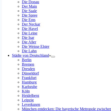
Die Donau
Der Main
Die Saale
Die Spree
Die Ems
Der Neckar
Die Havel
Die Leine
Die Isar
Die Aller
Die Weisse Elster
Die Lahn
Städte von Deutschland
Berlin
Bremen
Dresden
Düsseldorf
Frankfurt
Hamburg
Karlsruhe
Köln
Heidelberg
Leipzig
Leverkusen
München entdecken: Die bayerische Metropole zwischen