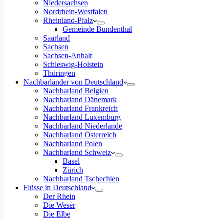
Niedersachsen
Nordrhein-Westfalen
Rheinland-Pfalz
Gemeinde Bundenthal
Saarland
Sachsen
Sachsen-Anhalt
Schleswig-Holstein
Thüringen
Nachbarländer von Deutschland
Nachbarland Belgien
Nachbarland Dänemark
Nachbarland Frankreich
Nachbarland Luxemburg
Nachbarland Niederlande
Nachbarland Österreich
Nachbarland Polen
Nachbarland Schweiz
Basel
Zürich
Nachbarland Tschechien
Flüsse in Deutschland
Der Rhein
Die Weser
Die Elbe