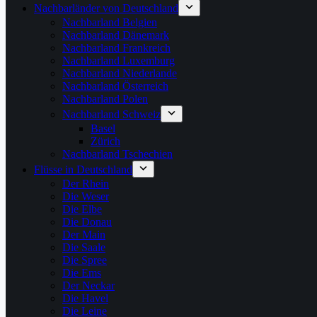
Nachbarländer von Deutschland
Nachbarland Belgien
Nachbarland Dänemark
Nachbarland Frankreich
Nachbarland Luxemburg
Nachbarland Niederlande
Nachbarland Österreich
Nachbarland Polen
Nachbarland Schweiz
Basel
Zürich
Nachbarland Tschechien
Flüsse in Deutschland
Der Rhein
Die Weser
Die Elbe
Die Donau
Der Main
Die Saale
Die Spree
Die Ems
Der Neckar
Die Havel
Die Leine