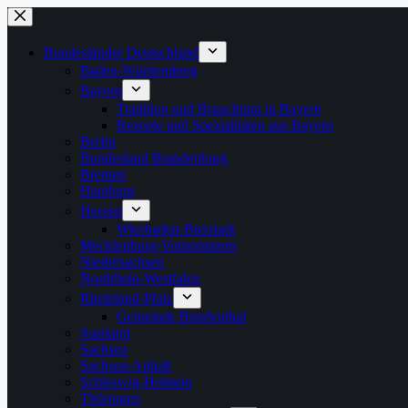
Zum
Inhalt
springen
Bundesländer Deutschland
Baden-Württemberg
Bayern
Tradition und Brauchtum in Bayern
Rezepte und Spezialitäten aus Bayern
Berlin
Bundesland Brandenburg
Bremen
Hamburg
Hessen
Wiesbaden-Bierstadt
Mecklenburg-Vorpommern
Niedersachsen
Nordrhein-Westfalen
Rheinland-Pfalz
Gemeinde Bundenthal
Saarland
Sachsen
Sachsen-Anhalt
Schleswig-Holstein
Thüringen