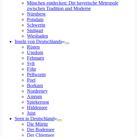
München entdecken: Die bayerische Metropole
zwischen Tradition und Moderne
Nürnberg
Potsdam
Schwerin
Stuttgart
Wiesbaden
Inseln von Deutschlands
Rügen
Usedom
Fehmarn
Sylt
Föhr
Pellworm
Poel
Borkum
Norderney
Amrum
Spiekeroog
Hiddensee
Juist
Seen in Deutschland
Die Müritz
Der Bodensee
Der Chiemsee