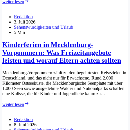
Radtouren
weiter lesen
im
Sommer:
So
Redaktion
gelingt
3. Juli 2026
der
Sehenswürdigkeiten und Urlaub
perfekte
5 Min
Ausflug
auf
Kinderferien in Mecklenburg-
zwei
Vorpommern: Was Freizeitangebote
Rädern
leisten und worauf Eltern achten sollten
Mecklenburg-Vorpommern zählt zu den begehrtesten Reisezielen in
Deutschland, und das nicht nur für Erwachsene. Rund 2.000
Kilometer Ostseeküste, die Mecklenburgische Seenplatte mit über
1.000 Seen sowie ausgedehnte Wälder und Nationalparks schaffen
eine Kulisse, die für Kinder und Jugendliche kaum zu…
Kinderferien
weiter lesen
in
Mecklenburg-
Vorpommern:
Redaktion
Was
8. Juni 2026
Freizeitangebote
Sehenswürdigkeiten und Urlaub