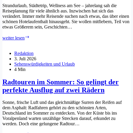
Strandurlaub, Städtetrip, Wellness am See – jahrelang sah die
Reiseplanung für viele ähnlich aus. Inzwischen hat sich das
verändert. Immer mehr Reisende suchen nach etwas, das über einen
schönen Hotelaufenthalt hinausgeht. Sie wollen mitfiebern, Teil von
etwas Größerem sein, Geschichten…
Eventreisen
weiter lesen
in
Deutschland
–
Redaktion
Wenn
3. Juli 2026
der
Sehenswürdigkeiten und Urlaub
Anlass
4 Min
die
Reise
Radtouren im Sommer: So gelingt der
bestimmt
perfekte Ausflug auf zwei Rädern
Sonne, frische Luft und das gleichmäßige Surren der Reifen auf
dem Asphalt: Radfahren gehört zu den schönsten Arten,
Deutschland im Sommer zu entdecken. Von der Küste bis ins
Voralpenland warten unzählige Strecken darauf, erkundet zu
werden. Doch eine gelungene Radtour…