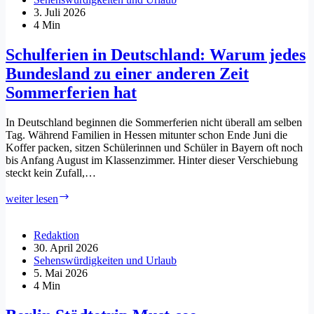
leisten
3. Juli 2026
und
4 Min
worauf
Eltern
Schulferien in Deutschland: Warum jedes
achten
Bundesland zu einer anderen Zeit
sollten
Sommerferien hat
In Deutschland beginnen die Sommerferien nicht überall am selben
Tag. Während Familien in Hessen mitunter schon Ende Juni die
Koffer packen, sitzen Schülerinnen und Schüler in Bayern oft noch
bis Anfang August im Klassenzimmer. Hinter dieser Verschiebung
steckt kein Zufall,…
Schulferien
weiter lesen
in
Deutschland:
Warum
Redaktion
jedes
30. April 2026
Bundesland
Sehenswürdigkeiten und Urlaub
zu
5. Mai 2026
einer
4 Min
anderen
Zeit