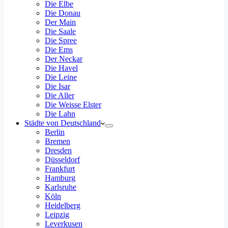
Die Elbe
Die Donau
Der Main
Die Saale
Die Spree
Die Ems
Der Neckar
Die Havel
Die Leine
Die Isar
Die Aller
Die Weisse Elster
Die Lahn
Städte von Deutschland
Berlin
Bremen
Dresden
Düsseldorf
Frankfurt
Hamburg
Karlsruhe
Köln
Heidelberg
Leipzig
Leverkusen