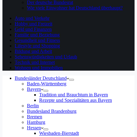
Der deutsche Bundesrat
Wie viele Einwohner hat Deutschland überhaupt?
Auto und Verkehr
Hobby und Freizeit
Geld und Finanzen
Familie und Beziehung
Gesundheit und Fitness
Lifestyle und Shopping
Bildung und Arbeit
Sehenswürdigkeiten und Urlaub
Technik und Internet
Wohnen und Immobilien
Bundesländer Deutschland
Baden-Württemberg
Bayern
Tradition und Brauchtum in Bayern
Rezepte und Spezialitäten aus Bayern
Berlin
Bundesland Brandenburg
Bremen
Hamburg
Hessen
Wiesbaden-Bierstadt