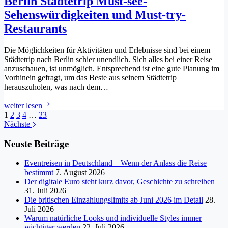
Berlin Städtetrip Must-see-
Sommerferien
Sehenswürdigkeiten und Must-try-
hat
Restaurants
​Die Möglichkeiten für Aktivitäten und Erlebnisse sind bei einem
Städtetrip nach Berlin schier unendlich. Sich alles bei einer Reise
anzuschauen, ist unmöglich. Entsprechend ist eine gute Planung im
Vorhinein gefragt, um das Beste aus seinem Städtetrip
herauszuholen, was nach dem…
Berlin
weiter lesen
Städtetrip
1
2
3
4
…
23
Must-
Nächste
see-
Sehenswürdigkeiten
Neuste Beiträge
und
Must-
Eventreisen in Deutschland – Wenn der Anlass die Reise
try-
bestimmt
7. August 2026
Restaurants
Der digitale Euro steht kurz davor, Geschichte zu schreiben
31. Juli 2026
Die britischen Einzahlungslimits ab Juni 2026 im Detail
28.
Juli 2026
Warum natürliche Looks und individuelle Styles immer
wichtiger werden
22. Juli 2026