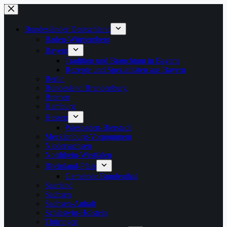
Zum
Inhalt
springen
Bundesländer Deutschland
Baden-Württemberg
Bayern
Tradition und Brauchtum in Bayern
Rezepte und Spezialitäten aus Bayern
Berlin
Bundesland Brandenburg
Bremen
Hamburg
Hessen
Wiesbaden-Bierstadt
Mecklenburg-Vorpommern
Niedersachsen
Nordrhein-Westfalen
Rheinland-Pfalz
Gemeinde Bundenthal
Saarland
Sachsen
Sachsen-Anhalt
Schleswig-Holstein
Thüringen