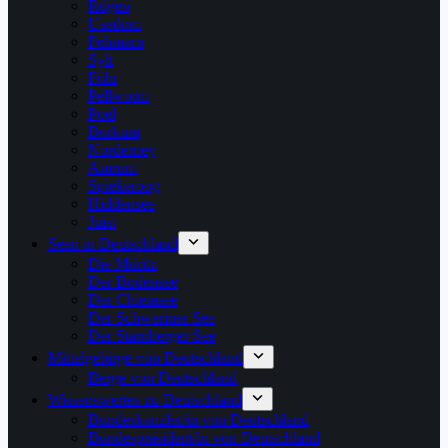
Rügen
Usedom
Fehmarn
Sylt
Föhr
Pellworm
Poel
Borkum
Norderney
Amrum
Spiekeroog
Hiddensee
Juist
Seen in Deutschland
Die Müritz
Der Bodensee
Der Chiemsee
Der Schweriner See
Der Starnberger See
Mittelgebirge von Deutschland
Berge von Deutschland
Wissenswertes zu Deutschland
Bundeskanzler/in von Deutschland
Bundespräsident/in von Deutschland