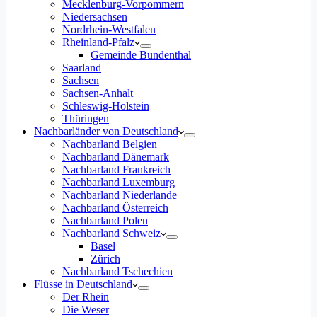
Mecklenburg-Vorpommern
Niedersachsen
Nordrhein-Westfalen
Rheinland-Pfalz
Gemeinde Bundenthal
Saarland
Sachsen
Sachsen-Anhalt
Schleswig-Holstein
Thüringen
Nachbarländer von Deutschland
Nachbarland Belgien
Nachbarland Dänemark
Nachbarland Frankreich
Nachbarland Luxemburg
Nachbarland Niederlande
Nachbarland Österreich
Nachbarland Polen
Nachbarland Schweiz
Basel
Zürich
Nachbarland Tschechien
Flüsse in Deutschland
Der Rhein
Die Weser