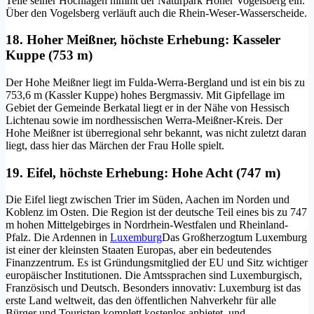
Teile seiner Hochlagen nimmt der Naturpark Hoher Vogelsberg ein.
Über den Vogelsberg verläuft auch die Rhein-Weser-Wasserscheide.
18. Hoher Meißner, höchste Erhebung: Kasseler
Kuppe (753 m)
Der Hohe Meißner liegt im Fulda-Werra-Bergland und ist ein bis zu
753,6 m (Kassler Kuppe) hohes Bergmassiv. Mit Gipfellage im
Gebiet der Gemeinde Berkatal liegt er in der Nähe von Hessisch
Lichtenau sowie im nordhessischen Werra-Meißner-Kreis. Der
Hohe Meißner ist überregional sehr bekannt, was nicht zuletzt daran
liegt, dass hier das Märchen der Frau Holle spielt.
19. Eifel, höchste Erhebung: Hohe Acht (747 m)
Die Eifel liegt zwischen Trier im Süden, Aachen im Norden und
Koblenz im Osten. Die Region ist der deutsche Teil eines bis zu 747
m hohen Mittelgebirges in Nordrhein-Westfalen und Rheinland-
Pfalz. Die Ardennen in
Luxemburg
Das Großherzogtum Luxemburg
ist einer der kleinsten Staaten Europas, aber ein bedeutendes
Finanzzentrum. Es ist Gründungsmitglied der EU und Sitz wichtiger
europäischer Institutionen. Die Amtssprachen sind Luxemburgisch,
Französisch und Deutsch. Besonders innovativ: Luxemburg ist das
erste Land weltweit, das den öffentlichen Nahverkehr für alle
Bürger und Touristen komplett kostenlos anbietet.
und