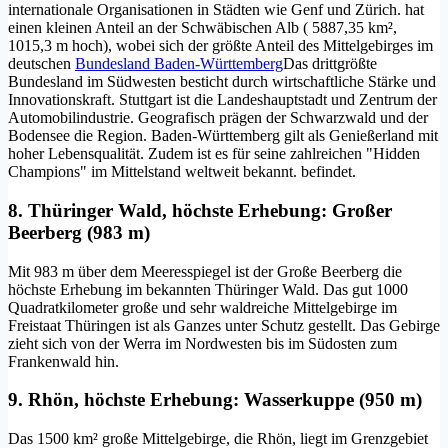
internationale Organisationen in Städten wie Genf und Zürich.
hat
einen kleinen Anteil an der Schwäbischen Alb ( 5887,35 km²,
1015,3 m hoch), wobei sich der größte Anteil des Mittelgebirges im
deutschen
Bundesland Baden-Württemberg
Das drittgrößte
Bundesland im Südwesten besticht durch wirtschaftliche Stärke und
Innovationskraft. Stuttgart ist die Landeshauptstadt und Zentrum der
Automobilindustrie. Geografisch prägen der Schwarzwald und der
Bodensee die Region. Baden-Württemberg gilt als Genießerland mit
hoher Lebensqualität. Zudem ist es für seine zahlreichen "Hidden
Champions" im Mittelstand weltweit bekannt.
befindet.
8. Thüringer Wald, höchste Erhebung: Großer
Beerberg (983 m)
Mit 983 m über dem Meeresspiegel ist der Große Beerberg die
höchste Erhebung im bekannten Thüringer Wald. Das gut 1000
Quadratkilometer große und sehr waldreiche Mittelgebirge im
Freistaat Thüringen ist als Ganzes unter Schutz gestellt. Das Gebirge
zieht sich von der Werra im Nordwesten bis im Südosten zum
Frankenwald hin.
9. Rhön, höchste Erhebung: Wasserkuppe (950 m)
Das 1500 km² große Mittelgebirge, die Rhön, liegt im Grenzgebiet