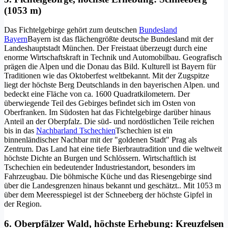
(1053 m)
Das Fichtelgebirge gehört zum deutschen
Bundesland
Bayern
Bayern ist das flächengrößte deutsche Bundesland mit der
Landeshauptstadt München. Der Freistaat überzeugt durch eine
enorme Wirtschaftskraft in Technik und Automobilbau. Geografisch
prägen die Alpen und die Donau das Bild. Kulturell ist Bayern für
Traditionen wie das Oktoberfest weltbekannt. Mit der Zugspitze
liegt der höchste Berg Deutschlands in den bayerischen Alpen.
und
bedeckt eine Fläche von ca. 1600 Quadratkilometern. Der
überwiegende Teil des Gebirges befindet sich im Osten von
Oberfranken. Im Südosten hat das Fichtelgebirge darüber hinaus
Anteil an der Oberpfalz. Die süd- und nordöstlichen Teile reichen
bis in das
Nachbarland Tschechien
Tschechien ist ein
binnenländischer Nachbar mit der "goldenen Stadt" Prag als
Zentrum. Das Land hat eine tiefe Bierbrautradition und die weltweit
höchste Dichte an Burgen und Schlössern. Wirtschaftlich ist
Tschechien ein bedeutender Industriestandort, besonders im
Fahrzeugbau. Die böhmische Küche und das Riesengebirge sind
über die Landesgrenzen hinaus bekannt und geschätzt.
. Mit 1053 m
über dem Meeresspiegel ist der Schneeberg der höchste Gipfel in
der Region.
6. Oberpfälzer Wald, höchste Erhebung: Kreuzfelsen