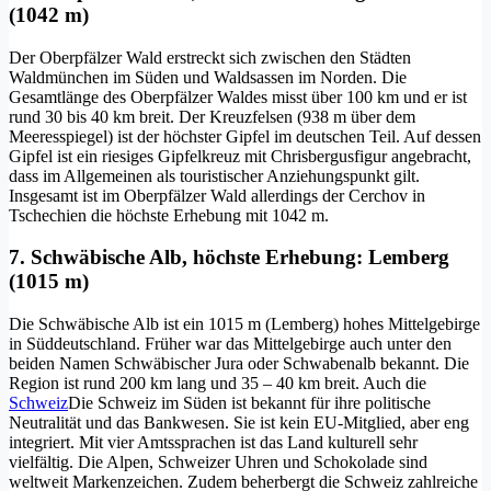
(1042 m)
Der Oberpfälzer Wald erstreckt sich zwischen den Städten
Waldmünchen im Süden und Waldsassen im Norden. Die
Gesamtlänge des Oberpfälzer Waldes misst über 100 km und er ist
rund 30 bis 40 km breit. Der Kreuzfelsen (938 m über dem
Meeresspiegel) ist der höchster Gipfel im deutschen Teil. Auf dessen
Gipfel ist ein riesiges Gipfelkreuz mit Chrisbergusfigur angebracht,
dass im Allgemeinen als touristischer Anziehungspunkt gilt.
Insgesamt ist im Oberpfälzer Wald allerdings der Cerchov in
Tschechien die höchste Erhebung mit 1042 m.
7. Schwäbische Alb, höchste Erhebung: Lemberg
(1015 m)
Die Schwäbische Alb ist ein 1015 m (Lemberg) hohes Mittelgebirge
in Süddeutschland. Früher war das Mittelgebirge auch unter den
beiden Namen Schwäbischer Jura oder Schwabenalb bekannt. Die
Region ist rund 200 km lang und 35 – 40 km breit. Auch die
Schweiz
Die Schweiz im Süden ist bekannt für ihre politische
Neutralität und das Bankwesen. Sie ist kein EU-Mitglied, aber eng
integriert. Mit vier Amtssprachen ist das Land kulturell sehr
vielfältig. Die Alpen, Schweizer Uhren und Schokolade sind
weltweit Markenzeichen. Zudem beherbergt die Schweiz zahlreiche