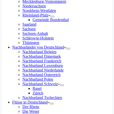
Mecklenburg-Vorpommern
Niedersachsen
Nordrhein-Westfalen
Rheinland-Pfalz
Gemeinde Bundenthal
Saarland
Sachsen
Sachsen-Anhalt
Schleswig-Holstein
Thüringen
Nachbarländer von Deutschland
Nachbarland Belgien
Nachbarland Dänemark
Nachbarland Frankreich
Nachbarland Luxemburg
Nachbarland Niederlande
Nachbarland Österreich
Nachbarland Polen
Nachbarland Schweiz
Basel
Zürich
Nachbarland Tschechien
Flüsse in Deutschland
Der Rhein
Die Weser