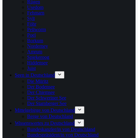
Rügen
Usedom
Fehmarn
Sylt
Föhr
Pellworm
Poel
Borkum
Norderney
Amrum
Spiekeroog
Hiddensee
Juist
Seen in Deutschland
Die Müritz
Der Bodensee
Der Chiemsee
Der Schweriner See
Der Starnberger See
Mittelgebirge von Deutschland
Berge von Deutschland
Wissenswertes zu Deutschland
Bundeskanzler/in von Deutschland
Bundespräsident/in von Deutschland