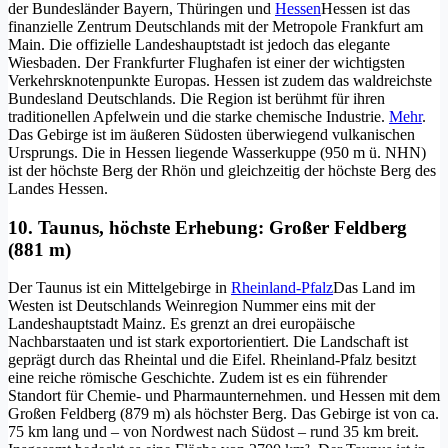
der Bundesländer Bayern, Thüringen und
Hessen
Hessen ist das
finanzielle Zentrum Deutschlands mit der Metropole Frankfurt am
Main. Die offizielle Landeshauptstadt ist jedoch das elegante
Wiesbaden. Der Frankfurter Flughafen ist einer der wichtigsten
Verkehrsknotenpunkte Europas. Hessen ist zudem das waldreichste
Bundesland Deutschlands. Die Region ist berühmt für ihren
traditionellen Apfelwein und die starke chemische Industrie.
Mehr
.
Das Gebirge ist im äußeren Südosten überwiegend vulkanischen
Ursprungs. Die in Hessen liegende Wasserkuppe (950 m ü. NHN)
ist der höchste Berg der Rhön und gleichzeitig der höchste Berg des
Landes Hessen.
10. Taunus, höchste Erhebung: Großer Feldberg
(881 m)
Der Taunus ist ein Mittelgebirge in
Rheinland-Pfalz
Das Land im
Westen ist Deutschlands Weinregion Nummer eins mit der
Landeshauptstadt Mainz. Es grenzt an drei europäische
Nachbarstaaten und ist stark exportorientiert. Die Landschaft ist
geprägt durch das Rheintal und die Eifel. Rheinland-Pfalz besitzt
eine reiche römische Geschichte. Zudem ist es ein führender
Standort für Chemie- und Pharmaunternehmen.
und Hessen mit dem
Großen Feldberg (879 m) als höchster Berg. Das Gebirge ist von ca.
75 km lang und – von Nordwest nach Südost – rund 35 km breit.