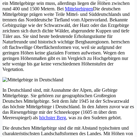
ein Mittelgebirge sein muss, allerdings liegen die Höhen zwischen
rund 400 und 1500 Metern. Bei
Mittelgebirgen
Die deutschen
Mittelgebirge prägen weite Teile Mittel- und Süddeutschlands und
trennen das Norddeutsche Tiefland vom Alpenvorland. Bekannte
Gebirgszüge wie der Schwarzwald, der Harz oder das Erzgebirge
zeichnen sich durch dichte Wälder, abgerundete Kuppen und tiefe
Täler aus. Sie sind heute bedeutende Erholungsräume für
Naturfreunde und historisch wichtige Bergbauregionen.
herrschen
oft flachwellige Oberflächenformen vor, weil sie aufgrund der
geringen Höhen keine glazialen Formen aufweisen. Wegen den
geringen Höhenmaßen gibt es im Vergleich zu Hochgebirgen nur
sehr wenige bis gar keine verschiedenen Höhenstufen der
Vegetation.
In Deutschland sind, mit Ausnahme der Alpen, alle Gebirge
Mittelgebirge. Sie gehören zur geographischen Großregion
Deutsches Mittelgebirge. Seit dem Jahr 1945 ist der Schwarzwald
das höchste Mittelgebirge i Deutschland. In den Jahren zuvor war es
das Riesengebirge mir der Schneekoppe (1605 m über dem
Meeresspiegel) als
höchster Berg
, was zu den Sudeten gehört.
Die deutschen Mittelgebirge sind die mit Abstand typischsten und
charakteristischsten Landschaftsformen des Landes. Mit Höhen von