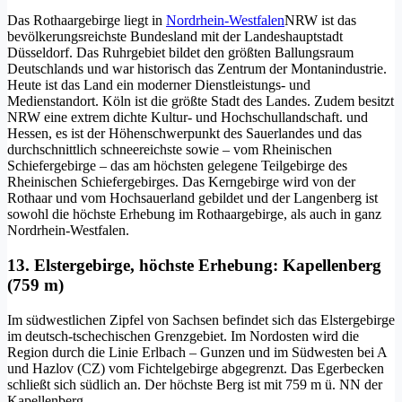
Das Rothaargebirge liegt in
Nordrhein-Westfalen
NRW ist das
bevölkerungsreichste Bundesland mit der Landeshauptstadt
Düsseldorf. Das Ruhrgebiet bildet den größten Ballungsraum
Deutschlands und war historisch das Zentrum der Montanindustrie.
Heute ist das Land ein moderner Dienstleistungs- und
Medienstandort. Köln ist die größte Stadt des Landes. Zudem besitzt
NRW eine extrem dichte Kultur- und Hochschullandschaft.
und
Hessen, es ist der Höhenschwerpunkt des Sauerlandes und das
durchschnittlich schneereichste sowie – vom Rheinischen
Schiefergebirge – das am höchsten gelegene Teilgebirge des
Rheinischen Schiefergebirges. Das Kerngebirge wird von der
Rothaar und vom Hochsauerland gebildet und der Langenberg ist
sowohl die höchste Erhebung im Rothaargebirge, als auch in ganz
Nordrhein-Westfalen.
13. Elstergebirge, höchste Erhebung: Kapellenberg
(759 m)
Im südwestlichen Zipfel von Sachsen befindet sich das Elstergebirge
im deutsch-tschechischen Grenzgebiet. Im Nordosten wird die
Region durch die Linie Erlbach – Gunzen und im Südwesten bei A
und Hazlov (CZ) vom Fichtelgebirge abgegrenzt. Das Egerbecken
schließt sich südlich an. Der höchste Berg ist mit 759 m ü. NN der
Kapellenberg.