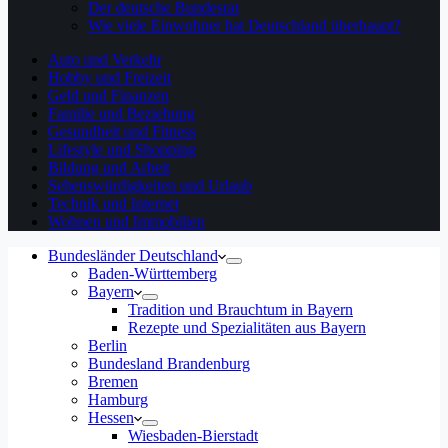
Der deutsche Bundesrat
Wie viele Einwohner hat Deutschland überhaupt?
Auto und Verkehr
Hobby und Freizeit
Geld und Finanzen
Familie und Beziehung
Gesundheit und Fitness
Lifestyle und Shopping
Bildung und Arbeit
Sehenswürdigkeiten und Urlaub
Technik und Internet
Wohnen und Immobilien
Bundesländer Deutschland
Baden-Württemberg
Bayern
Tradition und Brauchtum in Bayern
Rezepte und Spezialitäten aus Bayern
Berlin
Bundesland Brandenburg
Bremen
Hamburg
Hessen
Wiesbaden-Bierstadt