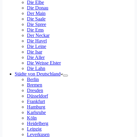
Die Elbe
Die Donau
Der Main
Die Saale
Die Spree
Die Ems
Der Neckar
Die Havel
Die Leine
Die Isar
Die Aller
Die Weisse Elster
Die Lahn
Städte von Deutschland
Berlin
Bremen
Dresden
Düsseldorf
Frankfurt
Hamburg
Karlsruhe
Köln
Heidelberg
Leipzig
Leverkusen