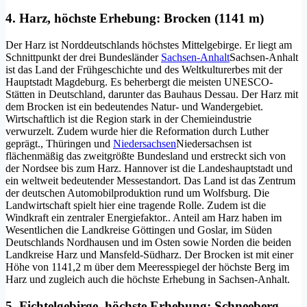
4. Harz, höchste Erhebung: Brocken (1141 m)
Der Harz ist Norddeutschlands höchstes Mittelgebirge. Er liegt am
Schnittpunkt der drei Bundesländer
Sachsen-Anhalt
Sachsen-Anhalt
ist das Land der Frühgeschichte und des Weltkulturerbes mit der
Hauptstadt Magdeburg. Es beherbergt die meisten UNESCO-
Stätten in Deutschland, darunter das Bauhaus Dessau. Der Harz mit
dem Brocken ist ein bedeutendes Natur- und Wandergebiet.
Wirtschaftlich ist die Region stark in der Chemieindustrie
verwurzelt. Zudem wurde hier die Reformation durch Luther
geprägt.
, Thüringen und
Niedersachsen
Niedersachsen ist
flächenmäßig das zweitgrößte Bundesland und erstreckt sich von
der Nordsee bis zum Harz. Hannover ist die Landeshauptstadt und
ein weltweit bedeutender Messestandort. Das Land ist das Zentrum
der deutschen Automobilproduktion rund um Wolfsburg. Die
Landwirtschaft spielt hier eine tragende Rolle. Zudem ist die
Windkraft ein zentraler Energiefaktor.
. Anteil am Harz haben im
Wesentlichen die Landkreise Göttingen und Goslar, im Süden
Deutschlands Nordhausen und im Osten sowie Norden die beiden
Landkreise Harz und Mansfeld-Südharz. Der Brocken ist mit einer
Höhe von 1141,2 m über dem Meeresspiegel der höchste Berg im
Harz und zugleich auch die höchste Erhebung in Sachsen-Anhalt.
5. Fichtelgebirge, höchste Erhebung: Schneeberg