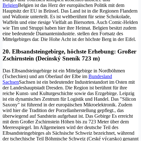
Belgien
Belgien ist das Herz der europäischen Politik mit dem
Hauptsitz der EU in Brüssel. Das Land ist in die Regionen Flandern
und Wallonie unterteilt. Es ist weltberühmt für seine Schokolade,
Waffeln und eine riesige Vielfalt an Biersorten. Auch Comic-Helden
wie Tim und Struppi haben hier ihre Heimat. Belgien besitzt zudem
eine bedeutende Diamantenindustrie.
stellen den Fortsatz des
Mittelgebirges dar. Die Hohe Acht ist der höchste Berg in der Eifel.
20. Elbsandsteingebirge, höchste Erhebung: Großer
Zschirnstein (Decínský Sneník 723 m)
Das Elbsandsteingebirge ist ein Mittelgebirge in Nordböhmen
(Tschechien) und am Oberlauf der Elbe im
Bundesland
Sachsen
Sachsen ist ein bedeutender Industriestandort im Osten mit
der Landeshauptstadt Dresden. Die Region ist berühmt für ihre
reiche Kunst- und Kulturgeschichte sowie das Erzgebirge. Leipzig
ist ein dynamisches Zentrum für Logistik und Handel. Das "Silicon
Saxony" ist führend in der europäischen Mikroelektronik. Zudem
wird hier die Tradition der Porzellanherstellung gepflegt.
, das
überwiegend auf Sandstein aufgebaut ist. Das Gebirge Es erreicht
mit dem Großer Zschirnstein Höhen bis zu 723 Meter über dem
Meeresspiegel. Im Allgemeinen wird der deutsche Teil des
Elbsandsteingebirges als Sächsische Schweiz bezeichnet, während
der tschechische Teil Böhmische Schweiz (Ceské výcarsko) genannt