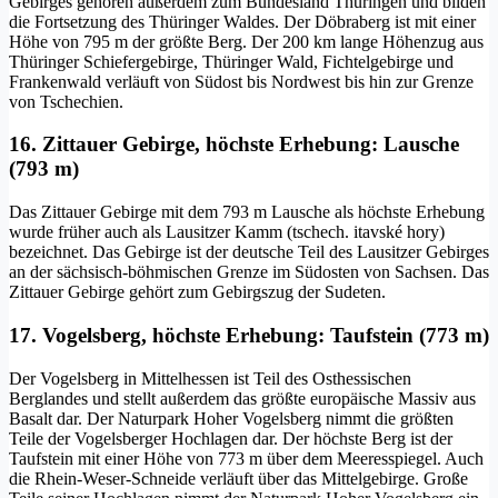
Gebirges gehören außerdem zum Bundesland Thüringen und bilden
die Fortsetzung des Thüringer Waldes. Der Döbraberg ist mit einer
Höhe von 795 m der größte Berg. Der 200 km lange Höhenzug aus
Thüringer Schiefergebirge, Thüringer Wald, Fichtelgebirge und
Frankenwald verläuft von Südost bis Nordwest bis hin zur Grenze
von Tschechien.
16. Zittauer Gebirge, höchste Erhebung: Lausche
(793 m)
Das Zittauer Gebirge mit dem 793 m Lausche als höchste Erhebung
wurde früher auch als Lausitzer Kamm (tschech. itavské hory)
bezeichnet. Das Gebirge ist der deutsche Teil des Lausitzer Gebirges
an der sächsisch-böhmischen Grenze im Südosten von Sachsen. Das
Zittauer Gebirge gehört zum Gebirgszug der Sudeten.
17. Vogelsberg, höchste Erhebung: Taufstein (773 m)
Der Vogelsberg in Mittelhessen ist Teil des Osthessischen
Berglandes und stellt außerdem das größte europäische Massiv aus
Basalt dar. Der Naturpark Hoher Vogelsberg nimmt die größten
Teile der Vogelsberger Hochlagen dar. Der höchste Berg ist der
Taufstein mit einer Höhe von 773 m über dem Meeresspiegel. Auch
die Rhein-Weser-Schneide verläuft über das Mittelgebirge. Große