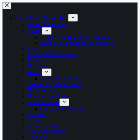
Zum
Inhalt
springen
Bundesländer Deutschland
Baden-Württemberg
Bayern
Tradition und Brauchtum in Bayern
Rezepte und Spezialitäten aus Bayern
Berlin
Bundesland Brandenburg
Bremen
Hamburg
Hessen
Wiesbaden-Bierstadt
Mecklenburg-Vorpommern
Niedersachsen
Nordrhein-Westfalen
Rheinland-Pfalz
Gemeinde Bundenthal
Saarland
Sachsen
Sachsen-Anhalt
Schleswig-Holstein
Thüringen