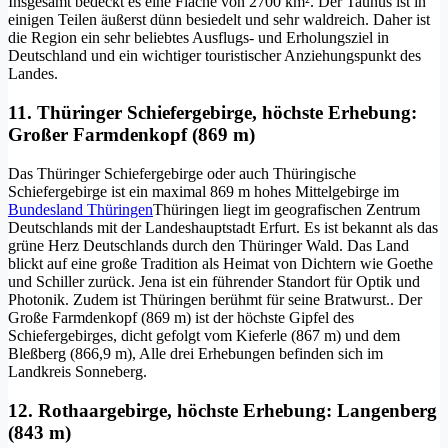
Insgesamt bedeckt es eine Fläche von 2700 km². Der Taunus ist in
einigen Teilen äußerst dünn besiedelt und sehr waldreich. Daher ist
die Region ein sehr beliebtes Ausflugs- und Erholungsziel in
Deutschland und ein wichtiger touristischer Anziehungspunkt des
Landes.
11. Thüringer Schiefergebirge, höchste Erhebung:
Großer Farmdenkopf (869 m)
Das Thüringer Schiefergebirge oder auch Thüringische
Schiefergebirge ist ein maximal 869 m hohes Mittelgebirge im
Bundesland Thüringen
Thüringen liegt im geografischen Zentrum
Deutschlands mit der Landeshauptstadt Erfurt. Es ist bekannt als das
grüne Herz Deutschlands durch den Thüringer Wald. Das Land
blickt auf eine große Tradition als Heimat von Dichtern wie Goethe
und Schiller zurück. Jena ist ein führender Standort für Optik und
Photonik. Zudem ist Thüringen berühmt für seine Bratwurst.
. Der
Große Farmdenkopf (869 m) ist der höchste Gipfel des
Schiefergebirges, dicht gefolgt vom Kieferle (867 m) und dem
Bleßberg (866,9 m), Alle drei Erhebungen befinden sich im
Landkreis Sonneberg.
12. Rothaargebirge, höchste Erhebung: Langenberg
(843 m)