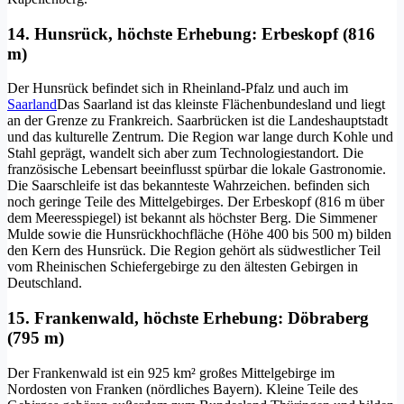
14. Hunsrück, höchste Erhebung: Erbeskopf (816
m)
Der Hunsrück befindet sich in Rheinland-Pfalz und auch im
Saarland
Das Saarland ist das kleinste Flächenbundesland und liegt
an der Grenze zu Frankreich. Saarbrücken ist die Landeshauptstadt
und das kulturelle Zentrum. Die Region war lange durch Kohle und
Stahl geprägt, wandelt sich aber zum Technologiestandort. Die
französische Lebensart beeinflusst spürbar die lokale Gastronomie.
Die Saarschleife ist das bekannteste Wahrzeichen.
befinden sich
noch geringe Teile des Mittelgebirges. Der Erbeskopf (816 m über
dem Meeresspiegel) ist bekannt als höchster Berg. Die Simmener
Mulde sowie die Hunsrückhochfläche (Höhe 400 bis 500 m) bilden
den Kern des Hunsrück. Die Region gehört als südwestlicher Teil
vom Rheinischen Schiefergebirge zu den ältesten Gebirgen in
Deutschland.
15. Frankenwald, höchste Erhebung: Döbraberg
(795 m)
Der Frankenwald ist ein 925 km² großes Mittelgebirge im
Nordosten von Franken (nördliches Bayern). Kleine Teile des