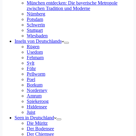
München entdecken: Die bayerische Metropole
zwischen Tradition und Moderne
Nürnberg
Potsdam
Schwerin
Stuttgart
Wiesbaden
Inseln von Deutschlands
Rügen
Usedom
Fehmarn
Sylt
Föhr
Pellworm
Poel
Borkum
Norderney
Amrum
Spiekeroog
Hiddensee
Juist
Seen in Deutschland
Die Müritz
Der Bodensee
Der Chiemsee