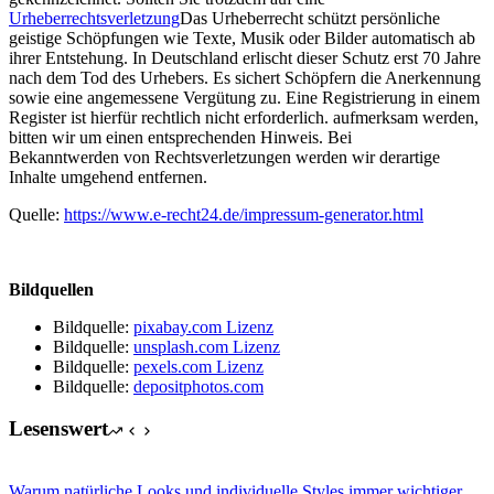
Urheberrechtsverletzung
Das Urheberrecht schützt persönliche
geistige Schöpfungen wie Texte, Musik oder Bilder automatisch ab
ihrer Entstehung. In Deutschland erlischt dieser Schutz erst 70 Jahre
nach dem Tod des Urhebers. Es sichert Schöpfern die Anerkennung
sowie eine angemessene Vergütung zu. Eine Registrierung in einem
Register ist hierfür rechtlich nicht erforderlich.
aufmerksam werden,
bitten wir um einen entsprechenden Hinweis. Bei
Bekanntwerden von Rechtsverletzungen werden wir derartige
Inhalte umgehend entfernen.
Quelle:
https://www.e-recht24.de/impressum-generator.html
Bildquellen
Bildquelle:
pixabay.com Lizenz
Bildquelle:
unsplash.com Lizenz
Bildquelle:
pexels.com Lizenz
Bildquelle:
depositphotos.com
Lesenswert
Warum natürliche Looks und individuelle Styles immer wichtiger