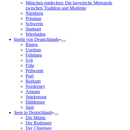
München entdecken: Die bayerische Metropole
zwischen Tradition und Moderne
Nürnberg
Potsdam
Schwerin
Stuttgart
Wiesbaden
Inseln von Deutschlands
Rügen
Usedom
Fehmarn
Sylt
Föhr
Pellworm
Poel
Borkum
Norderney
Amrum
Spiekeroog
Hiddensee
Juist
Seen in Deutschland
Die Müritz
Der Bodensee
Der Chiemsee