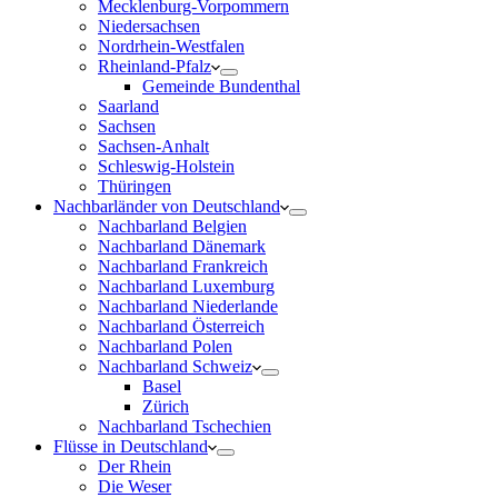
Mecklenburg-Vorpommern
Niedersachsen
Nordrhein-Westfalen
Rheinland-Pfalz
Gemeinde Bundenthal
Saarland
Sachsen
Sachsen-Anhalt
Schleswig-Holstein
Thüringen
Nachbarländer von Deutschland
Nachbarland Belgien
Nachbarland Dänemark
Nachbarland Frankreich
Nachbarland Luxemburg
Nachbarland Niederlande
Nachbarland Österreich
Nachbarland Polen
Nachbarland Schweiz
Basel
Zürich
Nachbarland Tschechien
Flüsse in Deutschland
Der Rhein
Die Weser