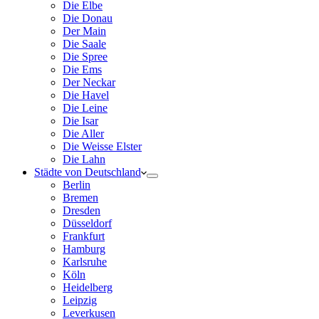
Die Elbe
Die Donau
Der Main
Die Saale
Die Spree
Die Ems
Der Neckar
Die Havel
Die Leine
Die Isar
Die Aller
Die Weisse Elster
Die Lahn
Städte von Deutschland
Berlin
Bremen
Dresden
Düsseldorf
Frankfurt
Hamburg
Karlsruhe
Köln
Heidelberg
Leipzig
Leverkusen