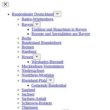
Zum
Inhalt
springen
Bundesländer Deutschland
Baden-Württemberg
Bayern
Tradition und Brauchtum in Bayern
Rezepte und Spezialitäten aus Bayern
Berlin
Bundesland Brandenburg
Bremen
Hamburg
Hessen
Wiesbaden-Bierstadt
Mecklenburg-Vorpommern
Niedersachsen
Nordrhein-Westfalen
Rheinland-Pfalz
Gemeinde Bundenthal
Saarland
Sachsen
Sachsen-Anhalt
Schleswig-Holstein
Thüringen