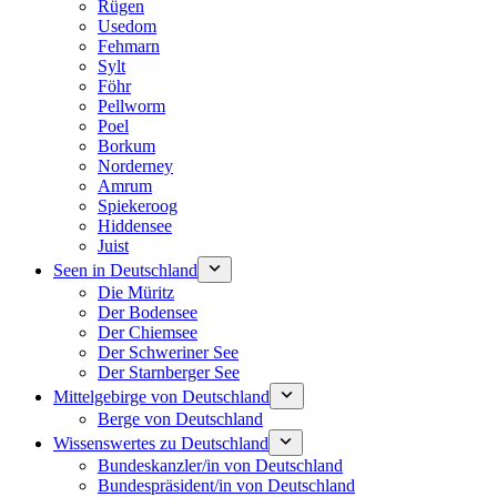
Rügen
Usedom
Fehmarn
Sylt
Föhr
Pellworm
Poel
Borkum
Norderney
Amrum
Spiekeroog
Hiddensee
Juist
Seen in Deutschland
Die Müritz
Der Bodensee
Der Chiemsee
Der Schweriner See
Der Starnberger See
Mittelgebirge von Deutschland
Berge von Deutschland
Wissenswertes zu Deutschland
Bundeskanzler/in von Deutschland
Bundespräsident/in von Deutschland