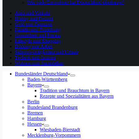
Wie viele Einwohner hat Deutschland überhaupt?
Auto und Verkehr
Hobby und Freizeit
Geld und Finanzen
Familie und Beziehung
Gesundheit und Fitness
Lifestyle und Shopping
Bildung und Arbeit
Sehenswürdigkeiten und Urlaub
Technik und Internet
Wohnen und Immobilien
Bundesländer Deutschland
Baden-Württemberg
Bayern
Tradition und Brauchtum in Bayern
Rezepte und Spezialitäten aus Bayern
Berlin
Bundesland Brandenburg
Bremen
Hamburg
Hessen
Wiesbaden-Bierstadt
Mecklenburg-Vorpommern