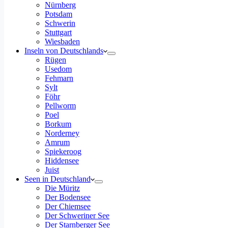
Nürnberg
Potsdam
Schwerin
Stuttgart
Wiesbaden
Inseln von Deutschlands
Rügen
Usedom
Fehmarn
Sylt
Föhr
Pellworm
Poel
Borkum
Norderney
Amrum
Spiekeroog
Hiddensee
Juist
Seen in Deutschland
Die Müritz
Der Bodensee
Der Chiemsee
Der Schweriner See
Der Starnberger See