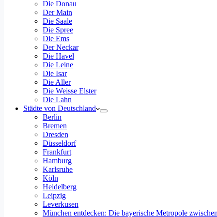
Die Donau
Der Main
Die Saale
Die Spree
Die Ems
Der Neckar
Die Havel
Die Leine
Die Isar
Die Aller
Die Weisse Elster
Die Lahn
Städte von Deutschland
Berlin
Bremen
Dresden
Düsseldorf
Frankfurt
Hamburg
Karlsruhe
Köln
Heidelberg
Leipzig
Leverkusen
München entdecken: Die bayerische Metropole zwischen