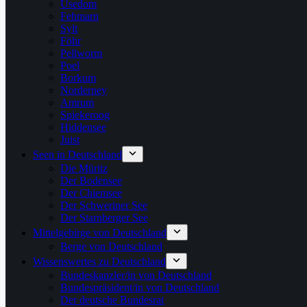
Usedom
Fehmarn
Sylt
Föhr
Pellworm
Poel
Borkum
Norderney
Amrum
Spiekeroog
Hiddensee
Juist
Seen in Deutschland
Die Müritz
Der Bodensee
Der Chiemsee
Der Schweriner See
Der Starnberger See
Mittelgebirge von Deutschland
Berge von Deutschland
Wissenswertes zu Deutschland
Bundeskanzler/in von Deutschland
Bundespräsident/in von Deutschland
Der deutsche Bundesrat