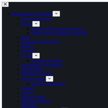
Zum
Inhalt
springen
Bundesländer Deutschland
Baden-Württemberg
Bayern
Tradition und Brauchtum in Bayern
Rezepte und Spezialitäten aus Bayern
Berlin
Bundesland Brandenburg
Bremen
Hamburg
Hessen
Wiesbaden-Bierstadt
Mecklenburg-Vorpommern
Niedersachsen
Nordrhein-Westfalen
Rheinland-Pfalz
Gemeinde Bundenthal
Saarland
Sachsen
Sachsen-Anhalt
Schleswig-Holstein
Thüringen