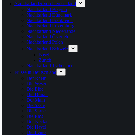
Nachbarländer von Deutschland
Nachbarland Belgien
Nachbarland Dänemark
Nachbarland Frankreich
Nachbarland Luxemburg
Nachbarland Niederlande
Nachbarland Österreich
Nachbarland Polen
Nachbarland Schweiz
Basel
Zürich
Nachbarland Tschechien
Flüsse in Deutschland
Der Rhein
Die Weser
Die Elbe
Die Donau
Der Main
Die Saale
Die Spree
Die Ems
Der Neckar
Die Havel
Die Leine