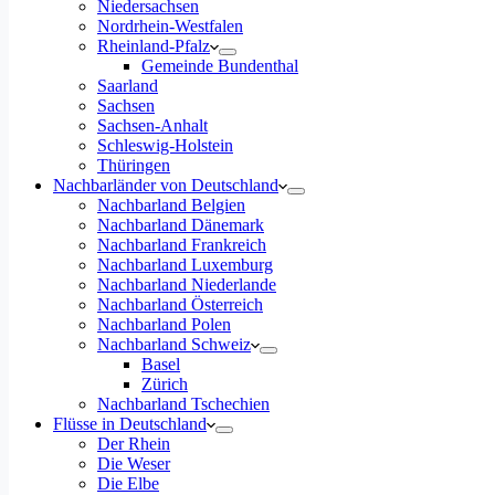
Niedersachsen
Nordrhein-Westfalen
Rheinland-Pfalz
Gemeinde Bundenthal
Saarland
Sachsen
Sachsen-Anhalt
Schleswig-Holstein
Thüringen
Nachbarländer von Deutschland
Nachbarland Belgien
Nachbarland Dänemark
Nachbarland Frankreich
Nachbarland Luxemburg
Nachbarland Niederlande
Nachbarland Österreich
Nachbarland Polen
Nachbarland Schweiz
Basel
Zürich
Nachbarland Tschechien
Flüsse in Deutschland
Der Rhein
Die Weser
Die Elbe