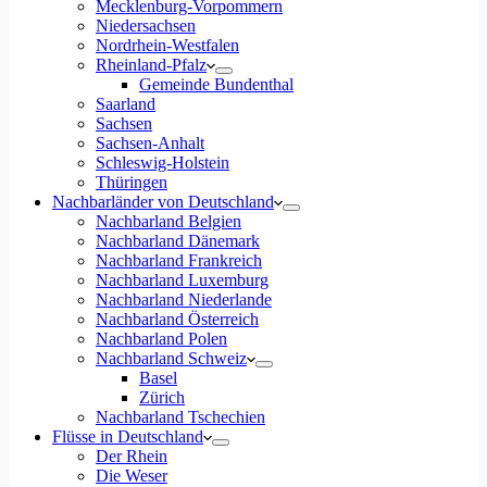
Mecklenburg-Vorpommern
Niedersachsen
Nordrhein-Westfalen
Rheinland-Pfalz
Gemeinde Bundenthal
Saarland
Sachsen
Sachsen-Anhalt
Schleswig-Holstein
Thüringen
Nachbarländer von Deutschland
Nachbarland Belgien
Nachbarland Dänemark
Nachbarland Frankreich
Nachbarland Luxemburg
Nachbarland Niederlande
Nachbarland Österreich
Nachbarland Polen
Nachbarland Schweiz
Basel
Zürich
Nachbarland Tschechien
Flüsse in Deutschland
Der Rhein
Die Weser