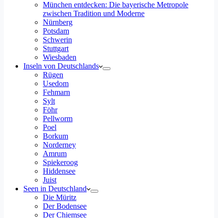
München entdecken: Die bayerische Metropole
zwischen Tradition und Moderne
Nürnberg
Potsdam
Schwerin
Stuttgart
Wiesbaden
Inseln von Deutschlands
Rügen
Usedom
Fehmarn
Sylt
Föhr
Pellworm
Poel
Borkum
Norderney
Amrum
Spiekeroog
Hiddensee
Juist
Seen in Deutschland
Die Müritz
Der Bodensee
Der Chiemsee