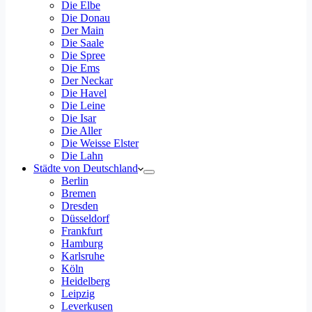
Die Elbe
Die Donau
Der Main
Die Saale
Die Spree
Die Ems
Der Neckar
Die Havel
Die Leine
Die Isar
Die Aller
Die Weisse Elster
Die Lahn
Städte von Deutschland
Berlin
Bremen
Dresden
Düsseldorf
Frankfurt
Hamburg
Karlsruhe
Köln
Heidelberg
Leipzig
Leverkusen