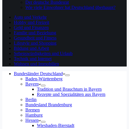
Der deutsche Bundesrat
Wie viele Einwohner hat Deutschland überhaupt?
Auto und Verkehr
Hobby und Freizeit
Geld und Finanzen
Familie und Beziehung
Gesundheit und Fitness
Lifestyle und Shopping
Bildung und Arbeit
Sehenswürdigkeiten und Urlaub
Technik und Internet
Wohnen und Immobilien
Bundesländer Deutschland
Baden-Württemberg
Bayern
Tradition und Brauchtum in Bayern
Rezepte und Spezialitäten aus Bayern
Berlin
Bundesland Brandenburg
Bremen
Hamburg
Hessen
Wiesbaden-Bierstadt