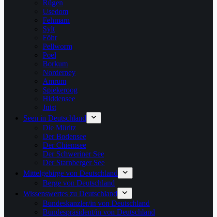
Rügen
Usedom
Fehmarn
Sylt
Föhr
Pellworm
Poel
Borkum
Norderney
Amrum
Spiekeroog
Hiddensee
Juist
Seen in Deutschland
Die Müritz
Der Bodensee
Der Chiemsee
Der Schweriner See
Der Starnberger See
Mittelgebirge von Deutschland
Berge von Deutschland
Wissenswertes zu Deutschland
Bundeskanzler/in von Deutschland
Bundespräsident/in von Deutschland