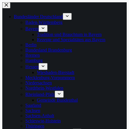
Zum
Inhalt
springen
Bundesländer Deutschland
Baden-Württemberg
Bayern
Tradition und Brauchtum in Bayern
Rezepte und Spezialitäten aus Bayern
Berlin
Bundesland Brandenburg
Bremen
Hamburg
Hessen
Wiesbaden-Bierstadt
Mecklenburg-Vorpommern
Niedersachsen
Nordrhein-Westfalen
Rheinland-Pfalz
Gemeinde Bundenthal
Saarland
Sachsen
Sachsen-Anhalt
Schleswig-Holstein
Thüringen