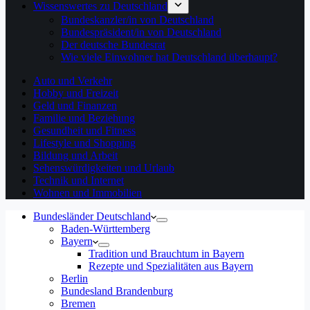
Wissenswertes zu Deutschland
Bundeskanzler/in von Deutschland
Bundespräsident/in von Deutschland
Der deutsche Bundesrat
Wie viele Einwohner hat Deutschland überhaupt?
Auto und Verkehr
Hobby und Freizeit
Geld und Finanzen
Familie und Beziehung
Gesundheit und Fitness
Lifestyle und Shopping
Bildung und Arbeit
Sehenswürdigkeiten und Urlaub
Technik und Internet
Wohnen und Immobilien
Bundesländer Deutschland
Baden-Württemberg
Bayern
Tradition und Brauchtum in Bayern
Rezepte und Spezialitäten aus Bayern
Berlin
Bundesland Brandenburg
Bremen