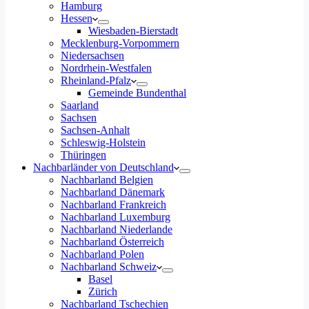
Hamburg
Hessen
Wiesbaden-Bierstadt
Mecklenburg-Vorpommern
Niedersachsen
Nordrhein-Westfalen
Rheinland-Pfalz
Gemeinde Bundenthal
Saarland
Sachsen
Sachsen-Anhalt
Schleswig-Holstein
Thüringen
Nachbarländer von Deutschland
Nachbarland Belgien
Nachbarland Dänemark
Nachbarland Frankreich
Nachbarland Luxemburg
Nachbarland Niederlande
Nachbarland Österreich
Nachbarland Polen
Nachbarland Schweiz
Basel
Zürich
Nachbarland Tschechien