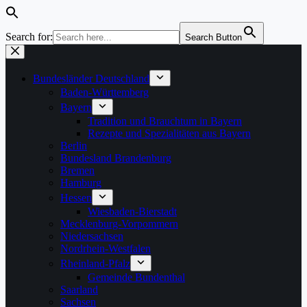
Search for:
Search Button
Zum
Inhalt
springen
Bundesländer Deutschland
Baden-Württemberg
Bayern
Tradition und Brauchtum in Bayern
Rezepte und Spezialitäten aus Bayern
Berlin
Bundesland Brandenburg
Bremen
Hamburg
Hessen
Wiesbaden-Bierstadt
Mecklenburg-Vorpommern
Niedersachsen
Nordrhein-Westfalen
Rheinland-Pfalz
Gemeinde Bundenthal
Saarland
Sachsen