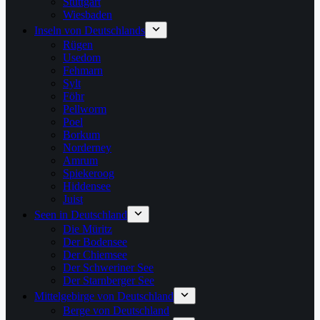
Stuttgart
Wiesbaden
Inseln von Deutschlands
Rügen
Usedom
Fehmarn
Sylt
Föhr
Pellworm
Poel
Borkum
Norderney
Amrum
Spiekeroog
Hiddensee
Juist
Seen in Deutschland
Die Müritz
Der Bodensee
Der Chiemsee
Der Schweriner See
Der Starnberger See
Mittelgebirge von Deutschland
Berge von Deutschland