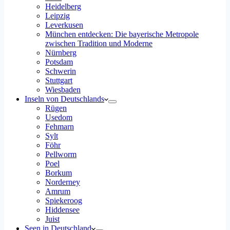
Heidelberg
Leipzig
Leverkusen
München entdecken: Die bayerische Metropole
zwischen Tradition und Moderne
Nürnberg
Potsdam
Schwerin
Stuttgart
Wiesbaden
Inseln von Deutschlands
Rügen
Usedom
Fehmarn
Sylt
Föhr
Pellworm
Poel
Borkum
Norderney
Amrum
Spiekeroog
Hiddensee
Juist
Seen in Deutschland