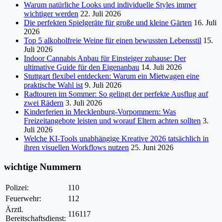
Warum natürliche Looks und individuelle Styles immer
wichtiger werden
22. Juli 2026
Die perfekten Spielgeräte für große und kleine Gärten
16. Juli
2026
Top 5 alkoholfreie Weine für einen bewussten Lebensstil
15.
Juli 2026
Indoor Cannabis Anbau für Einsteiger zuhause: Der
ultimative Guide für den Eigenanbau
14. Juli 2026
Stuttgart flexibel entdecken: Warum ein Mietwagen eine
praktische Wahl ist
9. Juli 2026
Radtouren im Sommer: So gelingt der perfekte Ausflug auf
zwei Rädern
3. Juli 2026
Kinderferien in Mecklenburg-Vorpommern: Was
Freizeitangebote leisten und worauf Eltern achten sollten
3.
Juli 2026
Welche KI-Tools unabhängige Kreative 2026 tatsächlich in
ihren visuellen Workflows nutzen
25. Juni 2026
wichtige Nummern
Polizei:
110
Feuerwehr:
112
Ärztl.
116117
Bereitschaftsdienst: