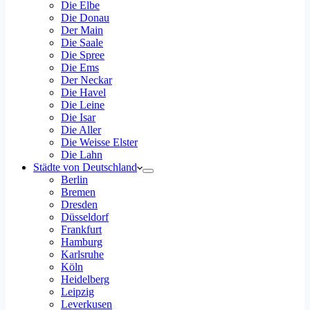
Die Elbe
Die Donau
Der Main
Die Saale
Die Spree
Die Ems
Der Neckar
Die Havel
Die Leine
Die Isar
Die Aller
Die Weisse Elster
Die Lahn
Städte von Deutschland
Berlin
Bremen
Dresden
Düsseldorf
Frankfurt
Hamburg
Karlsruhe
Köln
Heidelberg
Leipzig
Leverkusen