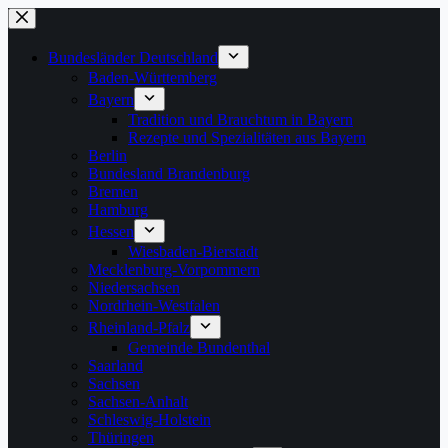
Zum
Inhalt
springen
Bundesländer Deutschland
Baden-Württemberg
Bayern
Tradition und Brauchtum in Bayern
Rezepte und Spezialitäten aus Bayern
Berlin
Bundesland Brandenburg
Bremen
Hamburg
Hessen
Wiesbaden-Bierstadt
Mecklenburg-Vorpommern
Niedersachsen
Nordrhein-Westfalen
Rheinland-Pfalz
Gemeinde Bundenthal
Saarland
Sachsen
Sachsen-Anhalt
Schleswig-Holstein
Thüringen