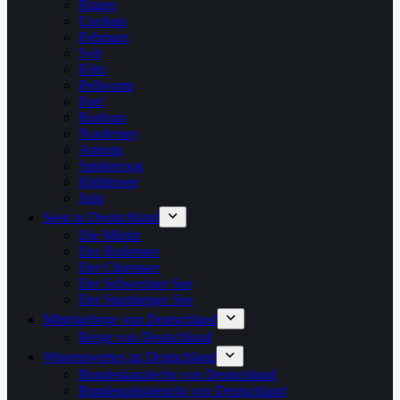
Rügen
Usedom
Fehmarn
Sylt
Föhr
Pellworm
Poel
Borkum
Norderney
Amrum
Spiekeroog
Hiddensee
Juist
Seen in Deutschland
Die Müritz
Der Bodensee
Der Chiemsee
Der Schweriner See
Der Starnberger See
Mittelgebirge von Deutschland
Berge von Deutschland
Wissenswertes zu Deutschland
Bundeskanzler/in von Deutschland
Bundespräsident/in von Deutschland