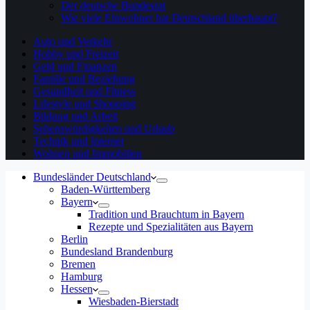
Der deutsche Bundesrat
Wie viele Einwohner hat Deutschland überhaupt?
Auto und Verkehr
Hobby und Freizeit
Geld und Finanzen
Familie und Beziehung
Gesundheit und Fitness
Lifestyle und Shopping
Bildung und Arbeit
Sehenswürdigkeiten und Urlaub
Technik und Internet
Wohnen und Immobilien
Bundesländer Deutschland
Baden-Württemberg
Bayern
Tradition und Brauchtum in Bayern
Rezepte und Spezialitäten aus Bayern
Berlin
Bundesland Brandenburg
Bremen
Hamburg
Hessen
Wiesbaden-Bierstadt