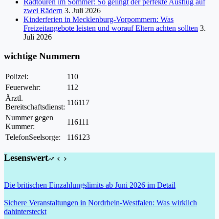
Radtouren im Sommer: So gelingt der perfekte Ausflug auf
zwei Rädern
3. Juli 2026
Kinderferien in Mecklenburg-Vorpommern: Was
Freizeitangebote leisten und worauf Eltern achten sollten
3.
Juli 2026
wichtige Nummern
Polizei:
110
Feuerwehr:
112
Ärztl.
116117
Bereitschaftsdienst:
Nummer gegen
116111
Kummer:
TelefonSeelsorge:
116123
Lesenswert
Die britischen Einzahlungslimits ab Juni 2026 im Detail
Sichere Veranstaltungen in Nordrhein-Westfalen: Was wirklich
dahintersteckt