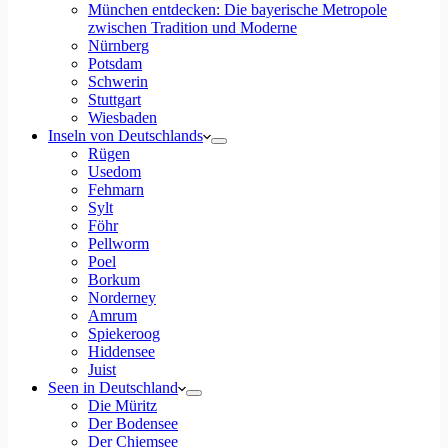
München entdecken: Die bayerische Metropole
zwischen Tradition und Moderne
Nürnberg
Potsdam
Schwerin
Stuttgart
Wiesbaden
Inseln von Deutschlands
Rügen
Usedom
Fehmarn
Sylt
Föhr
Pellworm
Poel
Borkum
Norderney
Amrum
Spiekeroog
Hiddensee
Juist
Seen in Deutschland
Die Müritz
Der Bodensee
Der Chiemsee