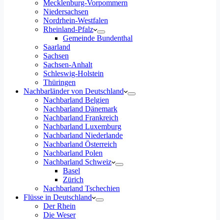
Mecklenburg-Vorpommern
Niedersachsen
Nordrhein-Westfalen
Rheinland-Pfalz
Gemeinde Bundenthal
Saarland
Sachsen
Sachsen-Anhalt
Schleswig-Holstein
Thüringen
Nachbarländer von Deutschland
Nachbarland Belgien
Nachbarland Dänemark
Nachbarland Frankreich
Nachbarland Luxemburg
Nachbarland Niederlande
Nachbarland Österreich
Nachbarland Polen
Nachbarland Schweiz
Basel
Zürich
Nachbarland Tschechien
Flüsse in Deutschland
Der Rhein
Die Weser