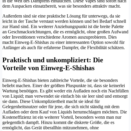
in die Welt des Dampfens eintauchen. Diese Vapes sind sofort nach
dem Auspacken einsatzbereit, was sie besonders attraktiv macht.
Außerdem sind sie eine praktische Lösung für unterwegs, da sie
leicht in der Tasche verstaut werden können und bei Bedarf schnell
zur Hand sind. Ein weiterer Anziehungspunkt ist die breite Palette
an Geschmacksrichtungen, die es ermöglicht, ohne großen Aufwand
oder Investitionen verschiedene Aromen auszuprobieren. Dies
macht Einweg-E-Shishas zu einer interessanten Option sowohl für
Anfänger als auch für erfahrene Dampfer, die Flexibilität schätzen.
Praktisch und unkompliziert: Die
Vorteile von Einweg-E-Shishas
Einweg-E-Shishas bieten zahlreiche Vorteile, die sie besonders
beliebt machen. Einer der größten Pluspunkte ist, dass sie keinerlei
Wartung benötigen. Es gibt weder ein Aufladen noch ein Nachfüllen
von Liquid; man verwendet sie einfach bis sie leer sind und entsorgt
sie dann. Diese Unkompliziertheit macht sie ideal für
Gelegenheitsnutzer oder für jene, die sich nicht ständig mit dem
Aufladen oder dem Kauf von Liquids herumschlagen möchten. Die
Kosteneffizienz ist ein weiterer Vorteil, besonders wenn man nur
gelegentlich dampft. Hinzu kommt die diskrete Größe, die es
ermöglicht, das Gerät überallhin mitzunehmen, ohne