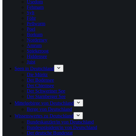
Usedom
Fehmarn
Sylt
Föhr
Pellworm
Poel
Borkum
Norderney
Amrum
Spiekeroog
Hiddensee
Juist
Seen in Deutschland
Die Müritz
Der Bodensee
Der Chiemsee
Der Schweriner See
Der Starnberger See
Mittelgebirge von Deutschland
Berge von Deutschland
Wissenswertes zu Deutschland
Bundeskanzler/in von Deutschland
Bundespräsident/in von Deutschland
Der deutsche Bundesrat