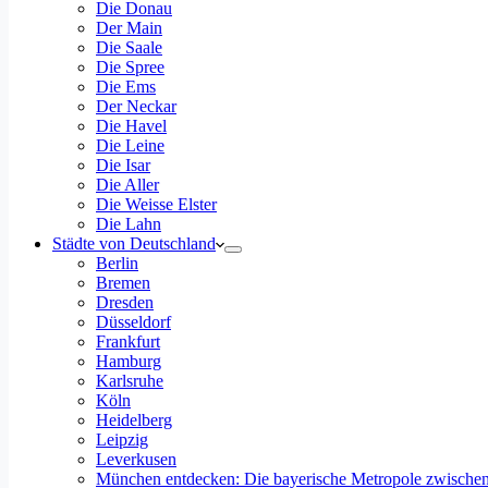
Die Donau
Der Main
Die Saale
Die Spree
Die Ems
Der Neckar
Die Havel
Die Leine
Die Isar
Die Aller
Die Weisse Elster
Die Lahn
Städte von Deutschland
Berlin
Bremen
Dresden
Düsseldorf
Frankfurt
Hamburg
Karlsruhe
Köln
Heidelberg
Leipzig
Leverkusen
München entdecken: Die bayerische Metropole zwischen