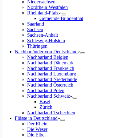
Niedersachsen
Nordrhein-Westfalen
Rheinland-Pfalz
Gemeinde Bundenthal
Saarland
Sachsen
Sachsen-Anhalt
Schleswig-Holstein
Thüringen
Nachbarländer von Deutschland
Nachbarland Belgien
Nachbarland Dänemark
Nachbarland Frankreich
Nachbarland Luxemburg
Nachbarland Niederlande
Nachbarland Österreich
Nachbarland Polen
Nachbarland Schweiz
Basel
Zürich
Nachbarland Tschechien
Flüsse in Deutschland
Der Rhein
Die Weser
Die Elbe