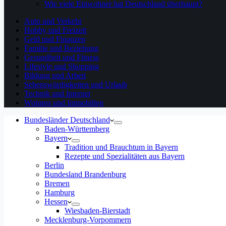
Wie viele Einwohner hat Deutschland überhaupt?
Auto und Verkehr
Hobby und Freizeit
Geld und Finanzen
Familie und Beziehung
Gesundheit und Fitness
Lifestyle und Shopping
Bildung und Arbeit
Sehenswürdigkeiten und Urlaub
Technik und Internet
Wohnen und Immobilien
Bundesländer Deutschland
Baden-Württemberg
Bayern
Tradition und Brauchtum in Bayern
Rezepte und Spezialitäten aus Bayern
Berlin
Bundesland Brandenburg
Bremen
Hamburg
Hessen
Wiesbaden-Bierstadt
Mecklenburg-Vorpommern