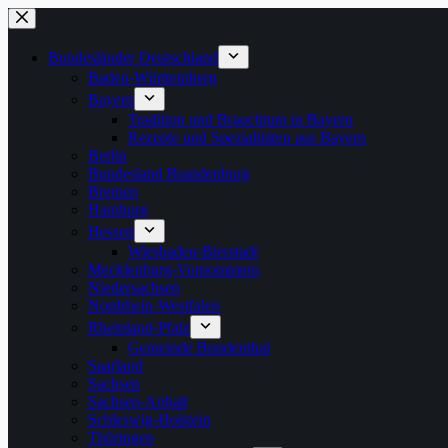
Zum
Inhalt
springen
Bundesländer Deutschland
Baden-Württemberg
Bayern
Tradition und Brauchtum in Bayern
Rezepte und Spezialitäten aus Bayern
Berlin
Bundesland Brandenburg
Bremen
Hamburg
Hessen
Wiesbaden-Bierstadt
Mecklenburg-Vorpommern
Niedersachsen
Nordrhein-Westfalen
Rheinland-Pfalz
Gemeinde Bundenthal
Saarland
Sachsen
Sachsen-Anhalt
Schleswig-Holstein
Thüringen