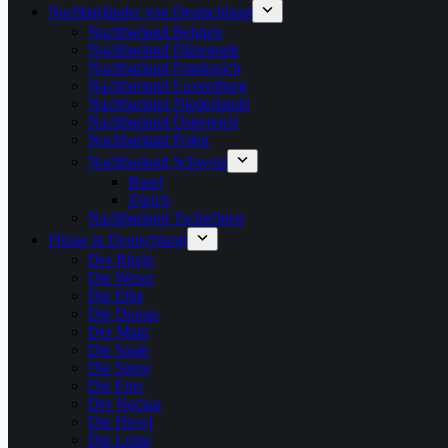
Nachbarländer von Deutschland
Nachbarland Belgien
Nachbarland Dänemark
Nachbarland Frankreich
Nachbarland Luxemburg
Nachbarland Niederlande
Nachbarland Österreich
Nachbarland Polen
Nachbarland Schweiz
Basel
Zürich
Nachbarland Tschechien
Flüsse in Deutschland
Der Rhein
Die Weser
Die Elbe
Die Donau
Der Main
Die Saale
Die Spree
Die Ems
Der Neckar
Die Havel
Die Leine