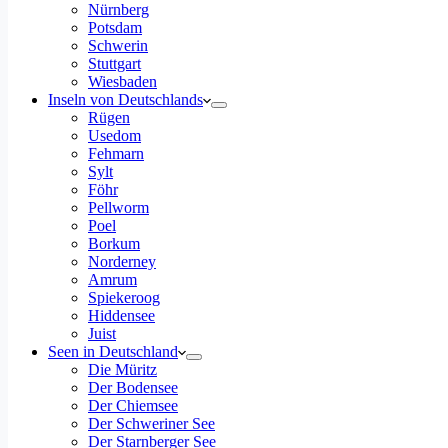
Nürnberg
Potsdam
Schwerin
Stuttgart
Wiesbaden
Inseln von Deutschlands
Rügen
Usedom
Fehmarn
Sylt
Föhr
Pellworm
Poel
Borkum
Norderney
Amrum
Spiekeroog
Hiddensee
Juist
Seen in Deutschland
Die Müritz
Der Bodensee
Der Chiemsee
Der Schweriner See
Der Starnberger See