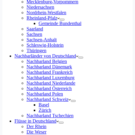
Mecklenburg-Vorpommern
Niedersachsen
Nordrhein-Westfalen
Rheinland-Pfalz
Gemeinde Bundenthal
Saarland
Sachsen
Sachsen-Anhalt
Schleswig-Holstein
Thüringen
Nachbarländer von Deutschland
Nachbarland Belgien
Nachbarland Dänemark
Nachbarland Frankreich
Nachbarland Luxemburg
Nachbarland Niederlande
Nachbarland Österreich
Nachbarland Polen
Nachbarland Schweiz
Basel
Zürich
Nachbarland Tschechien
Flüsse in Deutschland
Der Rhein
Die Weser