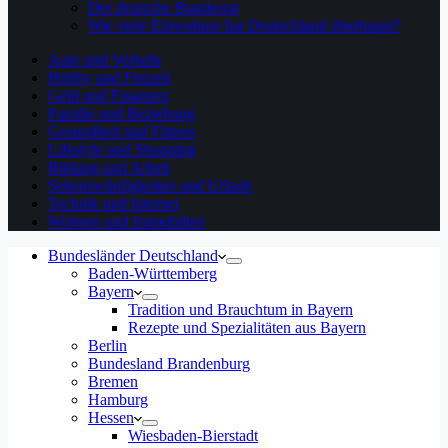
Der deutsche Bundesrat
Wie viele Einwohner hat Deutschland überhaupt?
Auto und Verkehr
Hobby und Freizeit
Geld und Finanzen
Familie und Beziehung
Gesundheit und Fitness
Lifestyle und Shopping
Bildung und Arbeit
Sehenswürdigkeiten und Urlaub
Technik und Internet
Wohnen und Immobilien
Bundesländer Deutschland
Baden-Württemberg
Bayern
Tradition und Brauchtum in Bayern
Rezepte und Spezialitäten aus Bayern
Berlin
Bundesland Brandenburg
Bremen
Hamburg
Hessen
Wiesbaden-Bierstadt