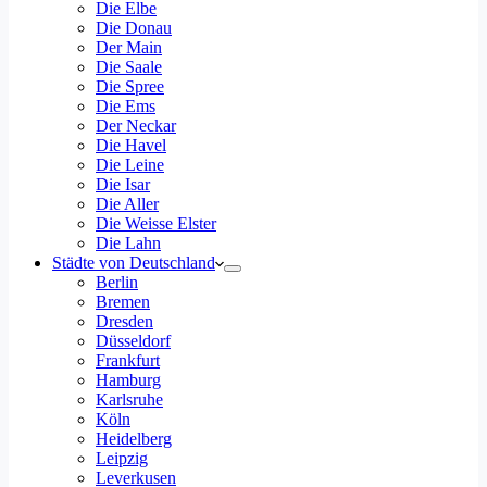
Die Elbe
Die Donau
Der Main
Die Saale
Die Spree
Die Ems
Der Neckar
Die Havel
Die Leine
Die Isar
Die Aller
Die Weisse Elster
Die Lahn
Städte von Deutschland
Berlin
Bremen
Dresden
Düsseldorf
Frankfurt
Hamburg
Karlsruhe
Köln
Heidelberg
Leipzig
Leverkusen