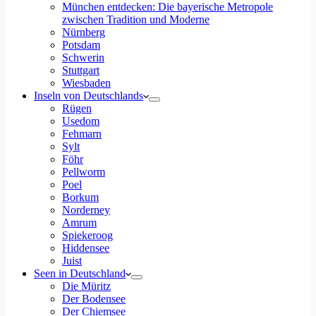
München entdecken: Die bayerische Metropole
zwischen Tradition und Moderne
Nürnberg
Potsdam
Schwerin
Stuttgart
Wiesbaden
Inseln von Deutschlands
Rügen
Usedom
Fehmarn
Sylt
Föhr
Pellworm
Poel
Borkum
Norderney
Amrum
Spiekeroog
Hiddensee
Juist
Seen in Deutschland
Die Müritz
Der Bodensee
Der Chiemsee