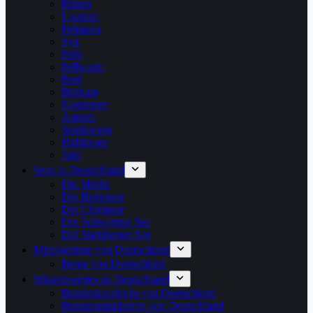
Rügen
Usedom
Fehmarn
Sylt
Föhr
Pellworm
Poel
Borkum
Norderney
Amrum
Spiekeroog
Hiddensee
Juist
Seen in Deutschland
Die Müritz
Der Bodensee
Der Chiemsee
Der Schweriner See
Der Starnberger See
Mittelgebirge von Deutschland
Berge von Deutschland
Wissenswertes zu Deutschland
Bundeskanzler/in von Deutschland
Bundespräsident/in von Deutschland