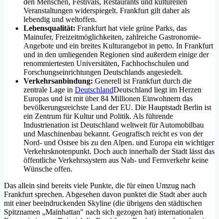
den Menschen, Festivals, Restaurants und kulturellen
Veranstaltungen widerspiegelt. Frankfurt gilt daher als
lebendig und weltoffen.
Lebensqualität:
Frankfurt hat viele grüne Parks, das
Mainufer, Freizeitmöglichkeiten, zahlreiche Gastronomie-
Angebote und ein breites Kulturangebot in petto. In Frankfurt
und in den umliegenden Regionen sind außerdem einige der
renommiertesten Universitäten, Fachhochschulen und
Forschungseinrichtungen Deutschlands angesiedelt.
Verkehrsanbindung:
Generell ist Frankfurt durch die
zentrale Lage in
Deutschland
Deutschland liegt im Herzen
Europas und ist mit über 84 Millionen Einwohnern das
bevölkerungsreichste Land der EU. Die Hauptstadt Berlin ist
ein Zentrum für Kultur und Politik. Als führende
Industrienation ist Deutschland weltweit für Automobilbau
und Maschinenbau bekannt. Geografisch reicht es von der
Nord- und Ostsee bis zu den Alpen.
und Europa ein wichtiger
Verkehrsknotenpunkt. Doch auch innerhalb der Stadt lässt das
öffentliche Verkehrssystem aus Nah- und Fernverkehr keine
Wünsche offen.
Das allein sind bereits viele Punkte, die für einen Umzug nach
Frankfurt sprechen. Abgesehen davon punktet die Stadt aber auch
mit einer beeindruckenden Skyline (die übrigens den städtischen
Spitznamen „Mainhattan" nach sich gezogen hat) internationalen