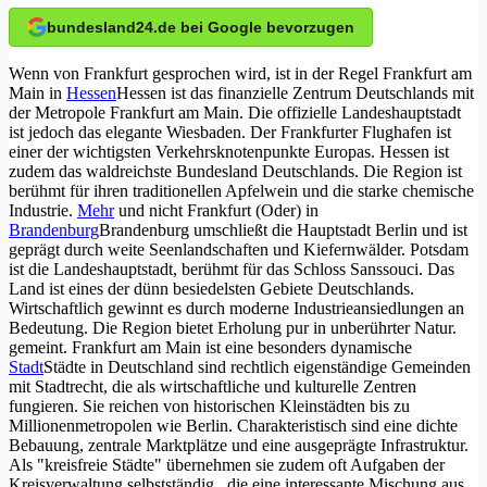
bundesland24.de bei Google bevorzugen
Wenn von Frankfurt gesprochen wird, ist in der Regel Frankfurt am
Main in
Hessen
Hessen ist das finanzielle Zentrum Deutschlands mit
der Metropole Frankfurt am Main. Die offizielle Landeshauptstadt
ist jedoch das elegante Wiesbaden. Der Frankfurter Flughafen ist
einer der wichtigsten Verkehrsknotenpunkte Europas. Hessen ist
zudem das waldreichste Bundesland Deutschlands. Die Region ist
berühmt für ihren traditionellen Apfelwein und die starke chemische
Industrie.
Mehr
und nicht Frankfurt (Oder) in
Brandenburg
Brandenburg umschließt die Hauptstadt Berlin und ist
geprägt durch weite Seenlandschaften und Kiefernwälder. Potsdam
ist die Landeshauptstadt, berühmt für das Schloss Sanssouci. Das
Land ist eines der dünn besiedelsten Gebiete Deutschlands.
Wirtschaftlich gewinnt es durch moderne Industrieansiedlungen an
Bedeutung. Die Region bietet Erholung pur in unberührter Natur.
gemeint. Frankfurt am Main ist eine besonders dynamische
Stadt
Städte in Deutschland sind rechtlich eigenständige Gemeinden
mit Stadtrecht, die als wirtschaftliche und kulturelle Zentren
fungieren. Sie reichen von historischen Kleinstädten bis zu
Millionenmetropolen wie Berlin. Charakteristisch sind eine dichte
Bebauung, zentrale Marktplätze und eine ausgeprägte Infrastruktur.
Als "kreisfreie Städte" übernehmen sie zudem oft Aufgaben der
Kreisverwaltung selbstständig.
, die eine interessante Mischung aus