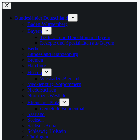
Zum
Inhalt
springen
Bundesländer Deutschland
Baden-Württemberg
Bayern
Tradition und Brauchtum in Bayern
Rezepte und Spezialitäten aus Bayern
Berlin
Bundesland Brandenburg
Bremen
Hamburg
Hessen
Wiesbaden-Bierstadt
Mecklenburg-Vorpommern
Niedersachsen
Nordrhein-Westfalen
Rheinland-Pfalz
Gemeinde Bundenthal
Saarland
Sachsen
Sachsen-Anhalt
Schleswig-Holstein
Thüringen