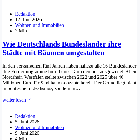
in
die
Hauptstadt:
Redaktion
Der
12. Juni 2026
ultimative
Wohnen und Immobilien
Ratgeber
3 Min
für
Studentenumzüge
Wie Deutschlands Bundesländer ihre
in
Städte mit Bäumen umgestalten
Berlin
In den vergangenen fünf Jahren haben nahezu alle 16 Bundesländer
ihre Förderprogramme für urbanes Grün deutlich ausgeweitet. Allein
Nordrhein-Westfalen stellte zwischen 2022 und 2025 über 40
Millionen Euro für Stadtbaumkonzepte bereit. Der Grund liegt nicht
in politischem Idealismus, sondern in…
Wie
weiter lesen
Deutschlands
Bundesländer
ihre
Redaktion
Städte
5. Juni 2026
mit
Wohnen und Immobilien
Bäumen
9. Juni 2026
umgestalten
4 Min