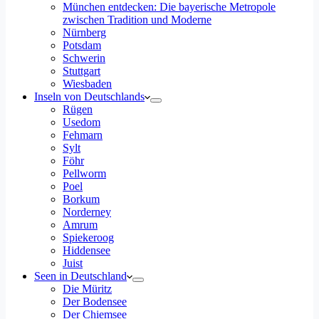
München entdecken: Die bayerische Metropole
zwischen Tradition und Moderne
Nürnberg
Potsdam
Schwerin
Stuttgart
Wiesbaden
Inseln von Deutschlands
Rügen
Usedom
Fehmarn
Sylt
Föhr
Pellworm
Poel
Borkum
Norderney
Amrum
Spiekeroog
Hiddensee
Juist
Seen in Deutschland
Die Müritz
Der Bodensee
Der Chiemsee