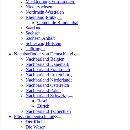
Mecklenburg-Vorpommern
Niedersachsen
Nordrhein-Westfalen
Rheinland-Pfalz
Gemeinde Bundenthal
Saarland
Sachsen
Sachsen-Anhalt
Schleswig-Holstein
Thüringen
Nachbarländer von Deutschland
Nachbarland Belgien
Nachbarland Dänemark
Nachbarland Frankreich
Nachbarland Luxemburg
Nachbarland Niederlande
Nachbarland Österreich
Nachbarland Polen
Nachbarland Schweiz
Basel
Zürich
Nachbarland Tschechien
Flüsse in Deutschland
Der Rhein
Die Weser