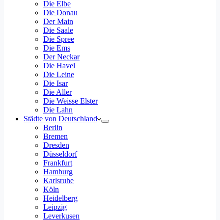
Die Elbe
Die Donau
Der Main
Die Saale
Die Spree
Die Ems
Der Neckar
Die Havel
Die Leine
Die Isar
Die Aller
Die Weisse Elster
Die Lahn
Städte von Deutschland
Berlin
Bremen
Dresden
Düsseldorf
Frankfurt
Hamburg
Karlsruhe
Köln
Heidelberg
Leipzig
Leverkusen