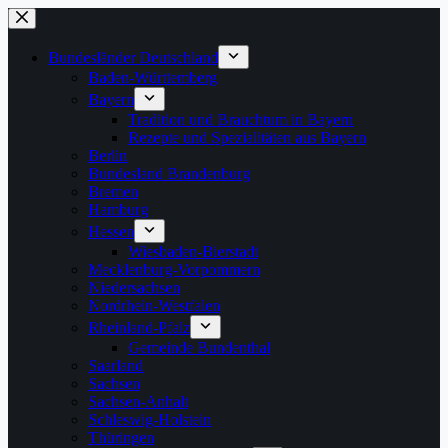
Zum
Inhalt
springen
Bundesländer Deutschland
Baden-Württemberg
Bayern
Tradition und Brauchtum in Bayern
Rezepte und Spezialitäten aus Bayern
Berlin
Bundesland Brandenburg
Bremen
Hamburg
Hessen
Wiesbaden-Bierstadt
Mecklenburg-Vorpommern
Niedersachsen
Nordrhein-Westfalen
Rheinland-Pfalz
Gemeinde Bundenthal
Saarland
Sachsen
Sachsen-Anhalt
Schleswig-Holstein
Thüringen