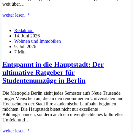
weit über…
Umzüge
weiter lesen
bundesweit
professionell
organisieren:
Redaktion
So
14. Juni 2026
gelingt
Wohnen und Immobilien
der
9. Juli 2026
Wohnortwechsel
7 Min
ohne
Stress
Entspannt in die Hauptstadt: Der
ultimative Ratgeber für
Studentenumzüge in Berlin
Die Metropole Berlin zieht jedes Semester aufs Neue Tausende
junger Menschen an, die an den renommierten Universitäten und
Hochschulen der Stadt ihre akademische Laufbahn beginnen
möchten. Die Hauptstadt bietet nicht nur exzellente
Bildungschancen, sondern auch ein unvergleichliches kulturelles
Umfeld und…
Entspannt
weiter lesen