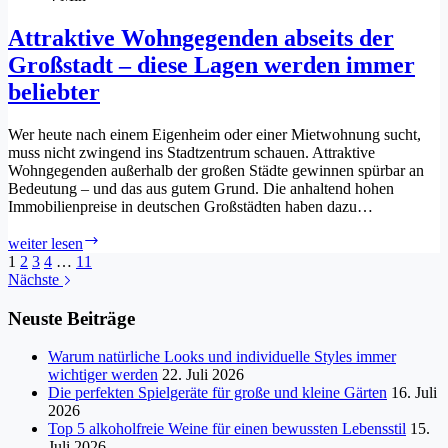
Attraktive Wohngegenden abseits der
Großstadt – diese Lagen werden immer
beliebter
Wer heute nach einem Eigenheim oder einer Mietwohnung sucht,
muss nicht zwingend ins Stadtzentrum schauen. Attraktive
Wohngegenden außerhalb der großen Städte gewinnen spürbar an
Bedeutung – und das aus gutem Grund. Die anhaltend hohen
Immobilienpreise in deutschen Großstädten haben dazu…
Attraktive
weiter lesen
Wohngegenden
1
2
3
4
…
11
abseits
Nächste
der
Großstadt
Neuste Beiträge
–
diese
Warum natürliche Looks und individuelle Styles immer
Lagen
wichtiger werden
22. Juli 2026
werden
Die perfekten Spielgeräte für große und kleine Gärten
16. Juli
immer
2026
beliebter
Top 5 alkoholfreie Weine für einen bewussten Lebensstil
15.
Juli 2026