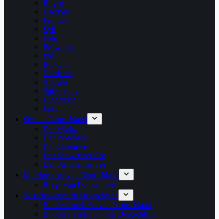
Rügen
Usedom
Fehmarn
Sylt
Föhr
Pellworm
Poel
Borkum
Norderney
Amrum
Spiekeroog
Hiddensee
Juist
Seen in Deutschland
Die Müritz
Der Bodensee
Der Chiemsee
Der Schweriner See
Der Starnberger See
Mittelgebirge von Deutschland
Berge von Deutschland
Wissenswertes zu Deutschland
Bundeskanzler/in von Deutschland
Bundespräsident/in von Deutschland