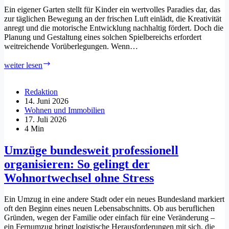
Ein eigener Garten stellt für Kinder ein wertvolles Paradies dar, das
zur täglichen Bewegung an der frischen Luft einlädt, die Kreativität
anregt und die motorische Entwicklung nachhaltig fördert. Doch die
Planung und Gestaltung eines solchen Spielbereichs erfordert
weitreichende Vorüberlegungen. Wenn…
Die
weiter lesen
perfekten
Spielgeräte
für
Redaktion
große
14. Juni 2026
und
Wohnen und Immobilien
kleine
17. Juli 2026
Gärten
4 Min
Umzüge bundesweit professionell
organisieren: So gelingt der
Wohnortwechsel ohne Stress
Ein Umzug in eine andere Stadt oder ein neues Bundesland markiert
oft den Beginn eines neuen Lebensabschnitts. Ob aus beruflichen
Gründen, wegen der Familie oder einfach für eine Veränderung –
ein Fernumzug bringt logistische Herausforderungen mit sich, die