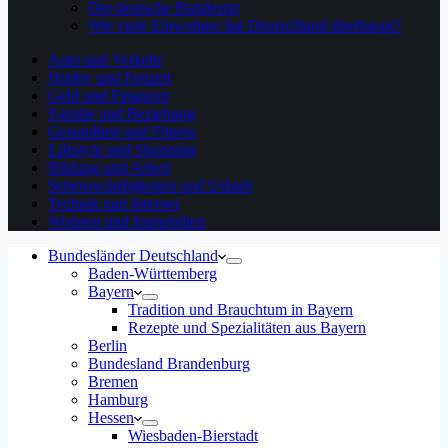
Der deutsche Bundesrat
Wie viele Einwohner hat Deutschland überhaupt?
Auto und Verkehr
Hobby und Freizeit
Geld und Finanzen
Familie und Beziehung
Gesundheit und Fitness
Lifestyle und Shopping
Bildung und Arbeit
Sehenswürdigkeiten und Urlaub
Technik und Internet
Wohnen und Immobilien
Bundesländer Deutschland
Baden-Württemberg
Bayern
Tradition und Brauchtum in Bayern
Rezepte und Spezialitäten aus Bayern
Berlin
Bundesland Brandenburg
Bremen
Hamburg
Hessen
Wiesbaden-Bierstadt