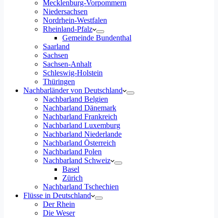
Mecklenburg-Vorpommern
Niedersachsen
Nordrhein-Westfalen
Rheinland-Pfalz
Gemeinde Bundenthal
Saarland
Sachsen
Sachsen-Anhalt
Schleswig-Holstein
Thüringen
Nachbarländer von Deutschland
Nachbarland Belgien
Nachbarland Dänemark
Nachbarland Frankreich
Nachbarland Luxemburg
Nachbarland Niederlande
Nachbarland Österreich
Nachbarland Polen
Nachbarland Schweiz
Basel
Zürich
Nachbarland Tschechien
Flüsse in Deutschland
Der Rhein
Die Weser