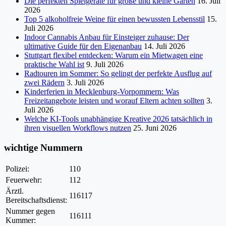
Die perfekten Spielgeräte für große und kleine Gärten
16. Juli
2026
Top 5 alkoholfreie Weine für einen bewussten Lebensstil
15.
Juli 2026
Indoor Cannabis Anbau für Einsteiger zuhause: Der
ultimative Guide für den Eigenanbau
14. Juli 2026
Stuttgart flexibel entdecken: Warum ein Mietwagen eine
praktische Wahl ist
9. Juli 2026
Radtouren im Sommer: So gelingt der perfekte Ausflug auf
zwei Rädern
3. Juli 2026
Kinderferien in Mecklenburg-Vorpommern: Was
Freizeitangebote leisten und worauf Eltern achten sollten
3.
Juli 2026
Welche KI-Tools unabhängige Kreative 2026 tatsächlich in
ihren visuellen Workflows nutzen
25. Juni 2026
wichtige Nummern
Polizei:
110
Feuerwehr:
112
Ärztl.
116117
Bereitschaftsdienst:
Nummer gegen
116111
Kummer: