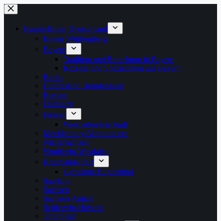
Zum
Inhalt
springen
Bundesländer Deutschland
Baden-Württemberg
Bayern
Tradition und Brauchtum in Bayern
Rezepte und Spezialitäten aus Bayern
Berlin
Bundesland Brandenburg
Bremen
Hamburg
Hessen
Wiesbaden-Bierstadt
Mecklenburg-Vorpommern
Niedersachsen
Nordrhein-Westfalen
Rheinland-Pfalz
Gemeinde Bundenthal
Saarland
Sachsen
Sachsen-Anhalt
Schleswig-Holstein
Thüringen