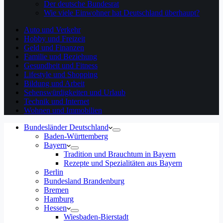
Der deutsche Bundesrat
Wie viele Einwohner hat Deutschland überhaupt?
Auto und Verkehr
Hobby und Freizeit
Geld und Finanzen
Familie und Beziehung
Gesundheit und Fitness
Lifestyle und Shopping
Bildung und Arbeit
Sehenswürdigkeiten und Urlaub
Technik und Internet
Wohnen und Immobilien
Bundesländer Deutschland
Baden-Württemberg
Bayern
Tradition und Brauchtum in Bayern
Rezepte und Spezialitäten aus Bayern
Berlin
Bundesland Brandenburg
Bremen
Hamburg
Hessen
Wiesbaden-Bierstadt