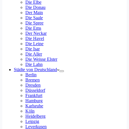
Die Elbe
Die Donau
Der Main
Die Saale
Die Spree
Die Ems
Der Neckar
Die Havel
Die Leine
Die Isar
Die Aller
Die Weisse Elster
Die Lahn
Städte von Deutschland
Berlin
Bremen
Dresden
Düsseldorf
Frankfurt
Hamburg
Karlsruhe
Köln
Heidelberg
Leipzig
Leverkusen