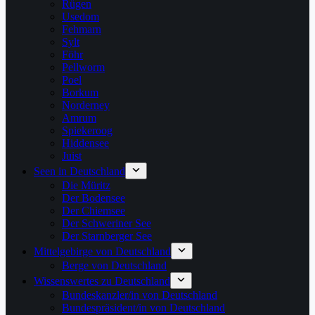
Rügen
Usedom
Fehmarn
Sylt
Föhr
Pellworm
Poel
Borkum
Norderney
Amrum
Spiekeroog
Hiddensee
Juist
Seen in Deutschland
Die Müritz
Der Bodensee
Der Chiemsee
Der Schweriner See
Der Starnberger See
Mittelgebirge von Deutschland
Berge von Deutschland
Wissenswertes zu Deutschland
Bundeskanzler/in von Deutschland
Bundespräsident/in von Deutschland