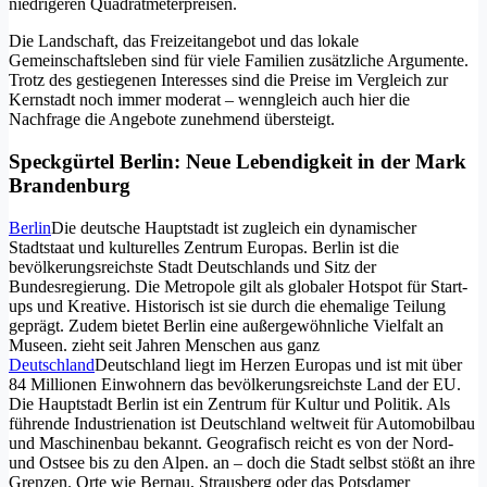
niedrigeren Quadratmeterpreisen.
Die Landschaft, das Freizeitangebot und das lokale
Gemeinschaftsleben sind für viele Familien zusätzliche Argumente.
Trotz des gestiegenen Interesses sind die Preise im Vergleich zur
Kernstadt noch immer moderat – wenngleich auch hier die
Nachfrage die Angebote zunehmend übersteigt.
Speckgürtel Berlin: Neue Lebendigkeit in der Mark
Brandenburg
Berlin
Die deutsche Hauptstadt ist zugleich ein dynamischer
Stadtstaat und kulturelles Zentrum Europas. Berlin ist die
bevölkerungsreichste Stadt Deutschlands und Sitz der
Bundesregierung. Die Metropole gilt als globaler Hotspot für Start-
ups und Kreative. Historisch ist sie durch die ehemalige Teilung
geprägt. Zudem bietet Berlin eine außergewöhnliche Vielfalt an
Museen.
zieht seit Jahren Menschen aus ganz
Deutschland
Deutschland liegt im Herzen Europas und ist mit über
84 Millionen Einwohnern das bevölkerungsreichste Land der EU.
Die Hauptstadt Berlin ist ein Zentrum für Kultur und Politik. Als
führende Industrienation ist Deutschland weltweit für Automobilbau
und Maschinenbau bekannt. Geografisch reicht es von der Nord-
und Ostsee bis zu den Alpen.
an – doch die Stadt selbst stößt an ihre
Grenzen. Orte wie Bernau, Strausberg oder das Potsdamer