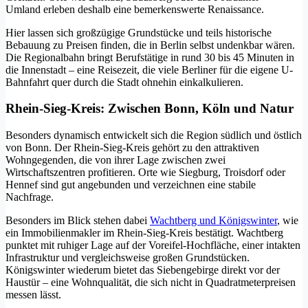
Umland erleben deshalb eine bemerkenswerte Renaissance.
Hier lassen sich großzügige Grundstücke und teils historische
Bebauung zu Preisen finden, die in Berlin selbst undenkbar wären.
Die Regionalbahn bringt Berufstätige in rund 30 bis 45 Minuten in
die Innenstadt – eine Reisezeit, die viele Berliner für die eigene U-
Bahnfahrt quer durch die Stadt ohnehin einkalkulieren.
Rhein-Sieg-Kreis: Zwischen Bonn, Köln und Natur
Besonders dynamisch entwickelt sich die Region südlich und östlich
von Bonn. Der Rhein-Sieg-Kreis gehört zu den attraktiven
Wohngegenden, die von ihrer Lage zwischen zwei
Wirtschaftszentren profitieren. Orte wie Siegburg, Troisdorf oder
Hennef sind gut angebunden und verzeichnen eine stabile
Nachfrage.
Besonders im Blick stehen dabei
Wachtberg und Königswinter
, wie
ein Immobilienmakler im Rhein-Sieg-Kreis bestätigt. Wachtberg
punktet mit ruhiger Lage auf der Voreifel-Hochfläche, einer intakten
Infrastruktur und vergleichsweise großen Grundstücken.
Königswinter wiederum bietet das Siebengebirge direkt vor der
Haustür – eine Wohnqualität, die sich nicht in Quadratmeterpreisen
messen lässt.