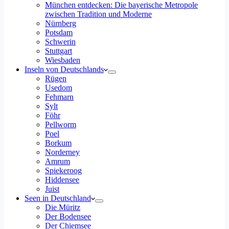
München entdecken: Die bayerische Metropole
zwischen Tradition und Moderne
Nürnberg
Potsdam
Schwerin
Stuttgart
Wiesbaden
Inseln von Deutschlands
Rügen
Usedom
Fehmarn
Sylt
Föhr
Pellworm
Poel
Borkum
Norderney
Amrum
Spiekeroog
Hiddensee
Juist
Seen in Deutschland
Die Müritz
Der Bodensee
Der Chiemsee