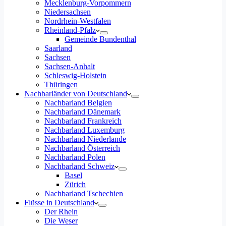
Mecklenburg-Vorpommern
Niedersachsen
Nordrhein-Westfalen
Rheinland-Pfalz
Gemeinde Bundenthal
Saarland
Sachsen
Sachsen-Anhalt
Schleswig-Holstein
Thüringen
Nachbarländer von Deutschland
Nachbarland Belgien
Nachbarland Dänemark
Nachbarland Frankreich
Nachbarland Luxemburg
Nachbarland Niederlande
Nachbarland Österreich
Nachbarland Polen
Nachbarland Schweiz
Basel
Zürich
Nachbarland Tschechien
Flüsse in Deutschland
Der Rhein
Die Weser