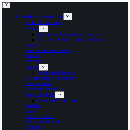
Zum
Inhalt
springen
Bundesländer Deutschland
Baden-Württemberg
Bayern
Tradition und Brauchtum in Bayern
Rezepte und Spezialitäten aus Bayern
Berlin
Bundesland Brandenburg
Bremen
Hamburg
Hessen
Wiesbaden-Bierstadt
Mecklenburg-Vorpommern
Niedersachsen
Nordrhein-Westfalen
Rheinland-Pfalz
Gemeinde Bundenthal
Saarland
Sachsen
Sachsen-Anhalt
Schleswig-Holstein
Thüringen