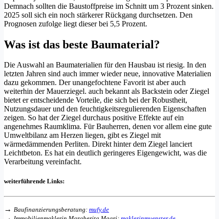
Demnach sollten die Baustoffpreise im Schnitt um 3 Prozent sinken.
2025 soll sich ein noch stärkerer Rückgang durchsetzen. Den
Prognosen zufolge liegt dieser bei 5,5 Prozent.
Was ist das beste Baumaterial?
Die Auswahl an Baumaterialien für den Hausbau ist riesig. In den
letzten Jahren sind auch immer wieder neue, innovative Materialien
dazu gekommen. Der unangefochtene Favorit ist aber auch
weiterhin der Mauerziegel. auch bekannt als Backstein oder Ziegel
bietet er entscheidende Vorteile, die sich bei der Robustheit,
Nutzungsdauer und den feuchtigkeitsregulierenden Eigenschaften
zeigen. So hat der Ziegel durchaus positive Effekte auf ein
angenehmes Raumklima. Für Bauherren, denen vor allem eine gute
Umweltbilanz am Herzen liegen, gibt es Ziegel mit
wärmedämmenden Perliten. Direkt hinter dem Ziegel lanciert
Leichtbeton. Es hat ein deutlich geringeres Eigengewicht, was die
Verarbeitung vereinfacht.
weiterführende Links:
→
Baufinanzierungsberatung:
mufy.de
→
Immobilienmaklerin Margherita Magri:
maklerinmuenster.de