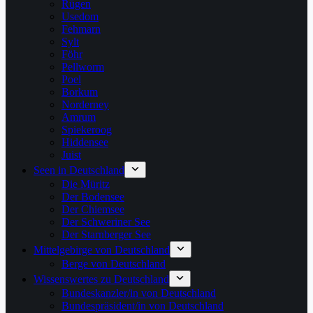
Rügen
Usedom
Fehmarn
Sylt
Föhr
Pellworm
Poel
Borkum
Norderney
Amrum
Spiekeroog
Hiddensee
Juist
Seen in Deutschland
Die Müritz
Der Bodensee
Der Chiemsee
Der Schweriner See
Der Starnberger See
Mittelgebirge von Deutschland
Berge von Deutschland
Wissenswertes zu Deutschland
Bundeskanzler/in von Deutschland
Bundespräsident/in von Deutschland