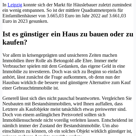
In
Leipzig
konnte sich der Markt für Häuslebauer zuletzt zumindest
ein wenig entspannen. So ist der mittlere Quadratmeterpreis für
Einfamilienhäuser von 3.665,03 Euro im Jahr 2022 auf 3.661,03
Euro in 2023 gesunken.
Ist es günstiger ein Haus zu bauen oder zu
kaufen?
Vor allem in krisengeprägten und unsicheren Zeiten machen
Immobilien ihrer Rolle als Betongold alle Ehre. Immer mehr
Verbraucher spielen mit dem Gedanken, das eigene Geld in eine
Immobilie zu investieren. Doch was sich zu Beginn so einfach
anhört, lässt zunächst die Frage aufkommen, ob denn nun der
Hausbau wirklich die bessere und günstigere Alternative zum Kauf
einer Gebrauchtimmobilie ist.
Generell lässt sich dies nicht pauschal beantworten. Vergleichen Sie
Neubauten mit Bestandsimmobilien, wird Ihnen auffallen, dass
Letztere als Kaufobjekte meist tatsächlich etwas preiswerter sind.
Doch von einem anfänglichen Preisvorteil sollten sich
Immobiliensuchende nicht voreilig verleiten lassen. Entscheidend ist
nämlich immer der Zustand der Bestandsimmobilie. Um also
einschätzen zu können, ob ein solches Objekt wirklich günstiger ist,