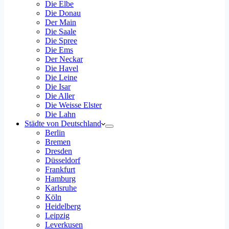
Die Elbe
Die Donau
Der Main
Die Saale
Die Spree
Die Ems
Der Neckar
Die Havel
Die Leine
Die Isar
Die Aller
Die Weisse Elster
Die Lahn
Städte von Deutschland
Berlin
Bremen
Dresden
Düsseldorf
Frankfurt
Hamburg
Karlsruhe
Köln
Heidelberg
Leipzig
Leverkusen