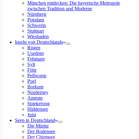
München entdecken: Die bayerische Metropole
zwischen Tradition und Moderne
Nürnberg
Potsdam
Schwerin
Stuttgart
Wiesbaden
Inseln von Deutschlands
Rügen
Usedom
Fehmarn
Sylt
Föhr
Pellworm
Poel
Borkum
Norderney
Amrum
Spiekeroog
Hiddensee
Juist
Seen in Deutschland
Die Müritz
Der Bodensee
Der Chiemsee