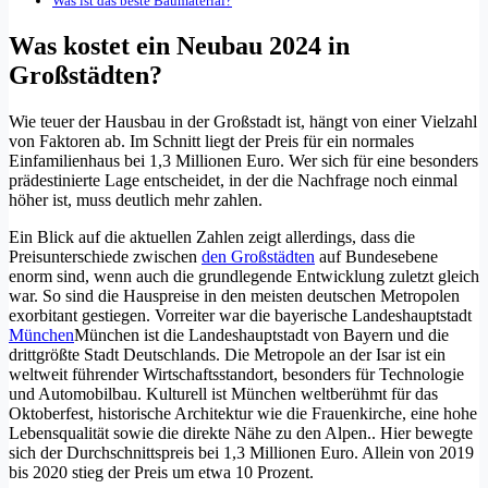
Was ist das beste Baumaterial?
Was kostet ein Neubau 2024 in
Großstädten?
Wie teuer der Hausbau in der Großstadt ist, hängt von einer Vielzahl
von Faktoren ab. Im Schnitt liegt der Preis für ein normales
Einfamilienhaus bei 1,3 Millionen Euro. Wer sich für eine besonders
prädestinierte Lage entscheidet, in der die Nachfrage noch einmal
höher ist, muss deutlich mehr zahlen.
Ein Blick auf die aktuellen Zahlen zeigt allerdings, dass die
Preisunterschiede zwischen
den Großstädten
auf Bundesebene
enorm sind, wenn auch die grundlegende Entwicklung zuletzt gleich
war. So sind die Hauspreise in den meisten deutschen Metropolen
exorbitant gestiegen. Vorreiter war die bayerische Landeshauptstadt
München
München ist die Landeshauptstadt von Bayern und die
drittgrößte Stadt Deutschlands. Die Metropole an der Isar ist ein
weltweit führender Wirtschaftsstandort, besonders für Technologie
und Automobilbau. Kulturell ist München weltberühmt für das
Oktoberfest, historische Architektur wie die Frauenkirche, eine hohe
Lebensqualität sowie die direkte Nähe zu den Alpen.
. Hier bewegte
sich der Durchschnittspreis bei 1,3 Millionen Euro. Allein von 2019
bis 2020 stieg der Preis um etwa 10 Prozent.