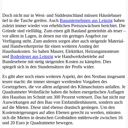
Doch nicht nur in West- und Süddeutschland müssen Häuslebauer
tief in die Tasche greifen. Auch
Bauunternehmen aus Leipzig
haben
zuletzt immer wieder von erheblichen Preiszuwächsen berichtet. Die
Gründe sind vielfältig. Zum einen gilt Bauland gemeinhin als teuer –
vor allem in Lagen, in denen nur ein geringes Angebot zur
Verfügung steht. Zum anderen sorgen aber auch steigende Material-
und Handwerkerpreise für einen weiteren Anstieg der
Hausbaukosten. So haben Maurer, Elektriker, Heizungsmonteure
und
Bodenleger aus Leipzig
wie Handwerksbetriebe auf
Bundesebene mit stetig steigenden Kosten zu kämpfen. Dies
spiegelt sich in den Stundensätzen der Profis wider.
Es gibt aber noch einen weiteren Aspekt, der den Neubau insgesamt
teurer macht: die immer strenger werdenden Vorgaben des
Gesetzgebers, die vor allem aufgrund des Klimaschutzes anfallen. Je
Quadratmeter Wohnfläche haben die hohen energetischen Auflagen
den Hausbau im Schnitt um 300 Prozent verteuert. Das hat nicht nur
Auswirkungen auf den Bau von Einfamilienhäusern, sondern auch
auf die Mieten. Diese sind ebenso drastisch gestiegen. Um den
Kostensteigerungen auf allen Ebenen gerecht zu werden, müssten
sich die Mieten in deutschen Großstädten mittlerweile zwischen 16
und 20 Euro je Quadratmeter bewegen.