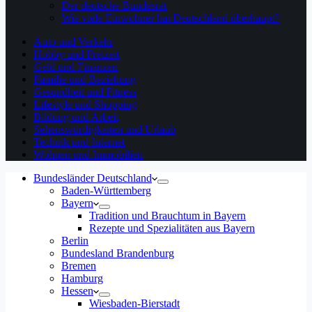
Der deutsche Bundesrat
Wie viele Einwohner hat Deutschland überhaupt?
Auto und Verkehr
Hobby und Freizeit
Geld und Finanzen
Familie und Beziehung
Gesundheit und Fitness
Lifestyle und Shopping
Bildung und Arbeit
Sehenswürdigkeiten und Urlaub
Technik und Internet
Wohnen und Immobilien
Bundesländer Deutschland
Baden-Württemberg
Bayern
Tradition und Brauchtum in Bayern
Rezepte und Spezialitäten aus Bayern
Berlin
Bundesland Brandenburg
Bremen
Hamburg
Hessen
Wiesbaden-Bierstadt