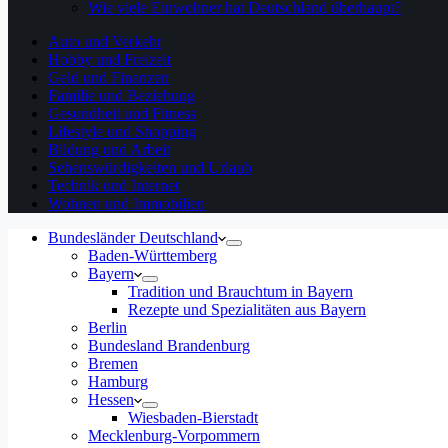
Wie viele Einwohner hat Deutschland überhaupt?
Auto und Verkehr
Hobby und Freizeit
Geld und Finanzen
Familie und Beziehung
Gesundheit und Fitness
Lifestyle und Shopping
Bildung und Arbeit
Sehenswürdigkeiten und Urlaub
Technik und Internet
Wohnen und Immobilien
Bundesländer Deutschland
Baden-Württemberg
Bayern
Tradition und Brauchtum in Bayern
Rezepte und Spezialitäten aus Bayern
Berlin
Bundesland Brandenburg
Bremen
Hamburg
Hessen
Wiesbaden-Bierstadt
Mecklenburg-Vorpommern