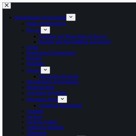
Zum
Inhalt
springen
Bundesländer Deutschland
Baden-Württemberg
Bayern
Tradition und Brauchtum in Bayern
Rezepte und Spezialitäten aus Bayern
Berlin
Bundesland Brandenburg
Bremen
Hamburg
Hessen
Wiesbaden-Bierstadt
Mecklenburg-Vorpommern
Niedersachsen
Nordrhein-Westfalen
Rheinland-Pfalz
Gemeinde Bundenthal
Saarland
Sachsen
Sachsen-Anhalt
Schleswig-Holstein
Thüringen