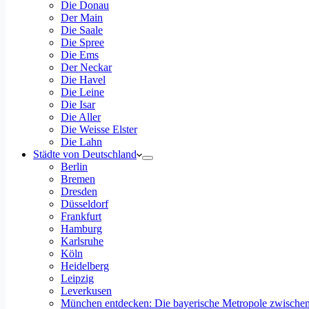
Die Donau
Der Main
Die Saale
Die Spree
Die Ems
Der Neckar
Die Havel
Die Leine
Die Isar
Die Aller
Die Weisse Elster
Die Lahn
Städte von Deutschland
Berlin
Bremen
Dresden
Düsseldorf
Frankfurt
Hamburg
Karlsruhe
Köln
Heidelberg
Leipzig
Leverkusen
München entdecken: Die bayerische Metropole zwischen