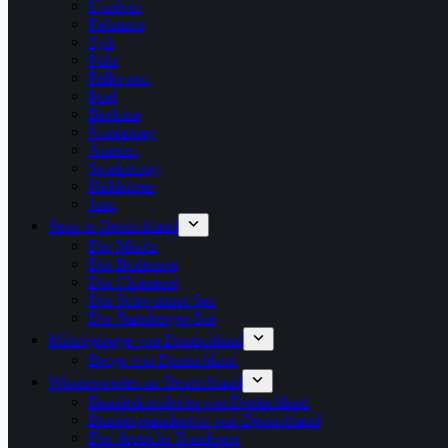
Usedom
Fehmarn
Sylt
Föhr
Pellworm
Poel
Borkum
Norderney
Amrum
Spiekeroog
Hiddensee
Juist
Seen in Deutschland
Die Müritz
Der Bodensee
Der Chiemsee
Der Schweriner See
Der Starnberger See
Mittelgebirge von Deutschland
Berge von Deutschland
Wissenswertes zu Deutschland
Bundeskanzler/in von Deutschland
Bundespräsident/in von Deutschland
Der deutsche Bundesrat