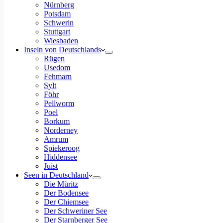
Nürnberg
Potsdam
Schwerin
Stuttgart
Wiesbaden
Inseln von Deutschlands
Rügen
Usedom
Fehmarn
Sylt
Föhr
Pellworm
Poel
Borkum
Norderney
Amrum
Spiekeroog
Hiddensee
Juist
Seen in Deutschland
Die Müritz
Der Bodensee
Der Chiemsee
Der Schweriner See
Der Starnberger See