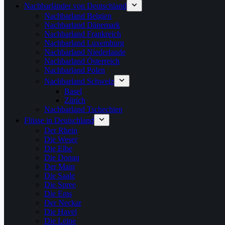
Nachbarländer von Deutschland
Nachbarland Belgien
Nachbarland Dänemark
Nachbarland Frankreich
Nachbarland Luxemburg
Nachbarland Niederlande
Nachbarland Österreich
Nachbarland Polen
Nachbarland Schweiz
Basel
Zürich
Nachbarland Tschechien
Flüsse in Deutschland
Der Rhein
Die Weser
Die Elbe
Die Donau
Der Main
Die Saale
Die Spree
Die Ems
Der Neckar
Die Havel
Die Leine