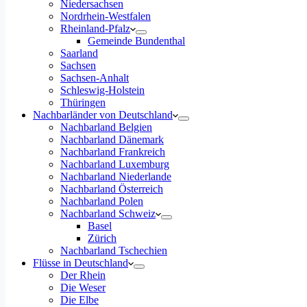
Niedersachsen
Nordrhein-Westfalen
Rheinland-Pfalz
Gemeinde Bundenthal
Saarland
Sachsen
Sachsen-Anhalt
Schleswig-Holstein
Thüringen
Nachbarländer von Deutschland
Nachbarland Belgien
Nachbarland Dänemark
Nachbarland Frankreich
Nachbarland Luxemburg
Nachbarland Niederlande
Nachbarland Österreich
Nachbarland Polen
Nachbarland Schweiz
Basel
Zürich
Nachbarland Tschechien
Flüsse in Deutschland
Der Rhein
Die Weser
Die Elbe