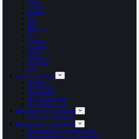
Rügen
Usedom
Fehmarn
Sylt
Föhr
Pellworm
Poel
Borkum
Norderney
Amrum
Spiekeroog
Hiddensee
Juist
Seen in Deutschland
Die Müritz
Der Bodensee
Der Chiemsee
Der Schweriner See
Der Starnberger See
Mittelgebirge von Deutschland
Berge von Deutschland
Wissenswertes zu Deutschland
Bundeskanzler/in von Deutschland
Bundespräsident/in von Deutschland