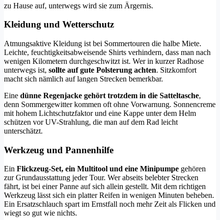
zu Hause auf, unterwegs wird sie zum Ärgernis.
Kleidung und Wetterschutz
Atmungsaktive Kleidung ist bei Sommertouren die halbe Miete.
Leichte, feuchtigkeitsabweisende Shirts verhindern, dass man nach
wenigen Kilometern durchgeschwitzt ist. Wer in kurzer Radhose
unterwegs ist,
sollte auf gute Polsterung achten
. Sitzkomfort
macht sich nämlich auf langen Strecken bemerkbar.
Eine
dünne Regenjacke gehört trotzdem in die Satteltasche
,
denn Sommergewitter kommen oft ohne Vorwarnung. Sonnencreme
mit hohem Lichtschutzfaktor und eine Kappe unter dem Helm
schützen vor UV-Strahlung, die man auf dem Rad leicht
unterschätzt.
Werkzeug und Pannenhilfe
Ein
Flickzeug-Set, ein Multitool und eine Minipumpe
gehören
zur Grundausstattung jeder Tour. Wer abseits belebter Strecken
fährt, ist bei einer Panne auf sich allein gestellt. Mit dem richtigen
Werkzeug lässt sich ein platter Reifen in wenigen Minuten beheben.
Ein Ersatzschlauch spart im Ernstfall noch mehr Zeit als Flicken und
wiegt so gut wie nichts.