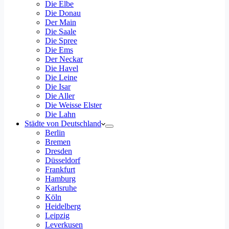
Die Elbe
Die Donau
Der Main
Die Saale
Die Spree
Die Ems
Der Neckar
Die Havel
Die Leine
Die Isar
Die Aller
Die Weisse Elster
Die Lahn
Städte von Deutschland
Berlin
Bremen
Dresden
Düsseldorf
Frankfurt
Hamburg
Karlsruhe
Köln
Heidelberg
Leipzig
Leverkusen