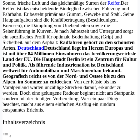
Sonne, frische Luft und das gleichmäßige Surren der
Reifen
Der
Reifen ist das entscheidende Bindeglied zwischen Fahrzeug und
Fahrbahn. Er besteht primär aus Gummi, Gewebe und Stahl. Seine
Hauptaufgaben sind die Kraftübertragung (Beschleunigen,
Bremsen), die Dämpfung von Unebenheiten sowie die
Seitenführung in Kurven. Je nach Jahreszeit und Untergrund sorgt
ein spezifisches Profil für optimale Bodenhaftung (Grip) und
Sicherheit.
auf dem Asphalt:
Radfahren gehört zu den schönsten
Arten,
Deutschland
Deutschland liegt im Herzen Europas und
ist mit über 84 Millionen Einwohnern das bevölkerungsreichste
Land der EU. Die Hauptstadt Berlin ist ein Zentrum für Kultur
und Politik. Als führende Industrienation ist Deutschland
weltweit für Automobilbau und Maschinenbau bekannt.
Geografisch reicht es von der Nord- und Ostsee bis zu den
Alpen.
im Sommer zu entdecken
. Von der Küste bis ins
Voralpenland warten unzählige Strecken darauf, erkundet zu
werden. Doch eine gelungene Radtour beginnt nicht am Startpunkt,
sondern mit der richtigen Vorbereitung. Wer ein paar Dinge
beachtet, macht aus einem einfachen Ausflug ein rundum
entspanntes Erlebnis.
Inhaltsverzeichnis