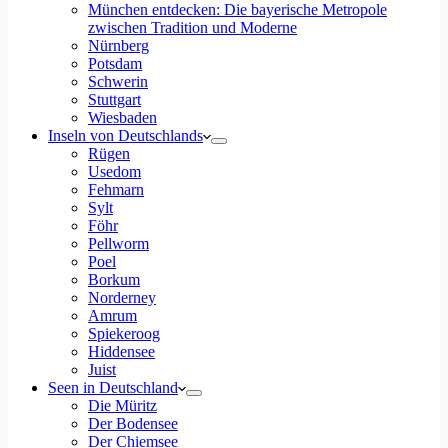
München entdecken: Die bayerische Metropole
zwischen Tradition und Moderne
Nürnberg
Potsdam
Schwerin
Stuttgart
Wiesbaden
Inseln von Deutschlands
Rügen
Usedom
Fehmarn
Sylt
Föhr
Pellworm
Poel
Borkum
Norderney
Amrum
Spiekeroog
Hiddensee
Juist
Seen in Deutschland
Die Müritz
Der Bodensee
Der Chiemsee