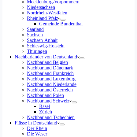
Mecklenburg-Vorpommern
Niedersachsen
Nordrhein-Westfalen
Rheinland-Pfalz
Gemeinde Bundenthal
Saarland
Sachsen
Sachsen-Anhalt
Schleswig-Holstein
Thüringen
Nachbarländer von Deutschland
Nachbarland Belgien
Nachbarland Dänemark
Nachbarland Frankreich
Nachbarland Luxemburg
Nachbarland Niederlande
Nachbarland Österreich
Nachbarland Polen
Nachbarland Schweiz
Basel
Zürich
Nachbarland Tschechien
Flüsse in Deutschland
Der Rhein
Die Weser