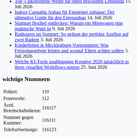
Top 5 alkoholfreie Weine für einen bewussten Lebensstil
15.
Juli 2026
Indoor Cannabis Anbau für Einsteiger zuhause: Der
ultimative Guide für den Eigenanbau
14. Juli 2026
Stuttgart flexibel entdecken: Warum ein Mietwagen eine
praktische Wahl ist
9. Juli 2026
Radtouren im Sommer: So gelingt der perfekte Ausflug auf
zwei Rädern
3. Juli 2026
Kinderferien in Mecklenburg-Vorpommern: Was
Freizeitangebote leisten und worauf Eltern achten sollten
3.
Juli 2026
Welche KI-Tools unabhängige Kreative 2026 tatsächlich in
ihren visuellen Workflows nutzen
25. Juni 2026
wichtige Nummern
Polizei:
110
Feuerwehr:
112
Ärztl.
116117
Bereitschaftsdienst:
Nummer gegen
116111
Kummer:
TelefonSeelsorge:
116123