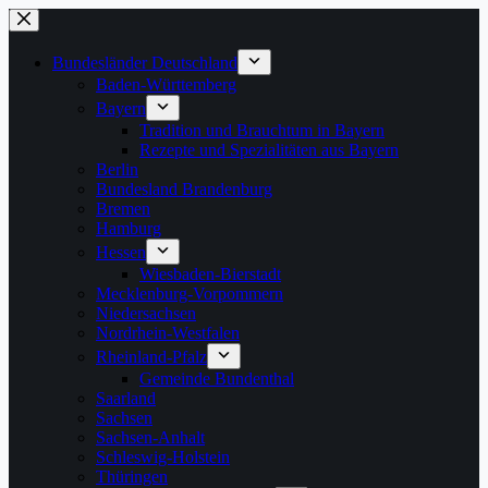
Zum
Inhalt
springen
Bundesländer Deutschland
Baden-Württemberg
Bayern
Tradition und Brauchtum in Bayern
Rezepte und Spezialitäten aus Bayern
Berlin
Bundesland Brandenburg
Bremen
Hamburg
Hessen
Wiesbaden-Bierstadt
Mecklenburg-Vorpommern
Niedersachsen
Nordrhein-Westfalen
Rheinland-Pfalz
Gemeinde Bundenthal
Saarland
Sachsen
Sachsen-Anhalt
Schleswig-Holstein
Thüringen