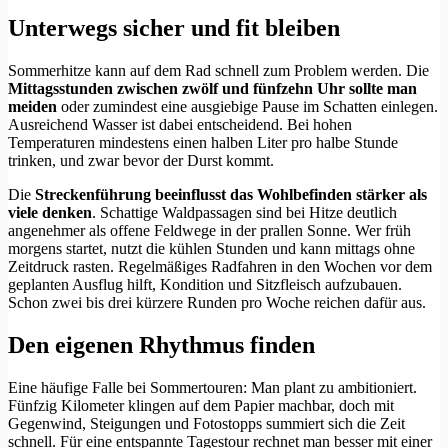
Unterwegs sicher und fit bleiben
Sommerhitze kann auf dem Rad schnell zum Problem werden. Die
Mittagsstunden zwischen zwölf und fünfzehn Uhr sollte man
meiden
oder zumindest eine ausgiebige Pause im Schatten einlegen.
Ausreichend Wasser ist dabei entscheidend. Bei hohen
Temperaturen mindestens einen halben Liter pro halbe Stunde
trinken, und zwar bevor der Durst kommt.
Die
Streckenführung beeinflusst das Wohlbefinden stärker als
viele denken
. Schattige Waldpassagen sind bei Hitze deutlich
angenehmer als offene Feldwege in der prallen Sonne. Wer früh
morgens startet, nutzt die kühlen Stunden und kann mittags ohne
Zeitdruck rasten. Regelmäßiges Radfahren in den Wochen vor dem
geplanten Ausflug hilft, Kondition und Sitzfleisch aufzubauen.
Schon zwei bis drei kürzere Runden pro Woche reichen dafür aus.
Den eigenen Rhythmus finden
Eine häufige Falle bei Sommertouren: Man plant zu ambitioniert.
Fünfzig Kilometer klingen auf dem Papier machbar, doch mit
Gegenwind, Steigungen und Fotostopps summiert sich die Zeit
schnell. Für eine entspannte Tagestour rechnet man besser mit einer