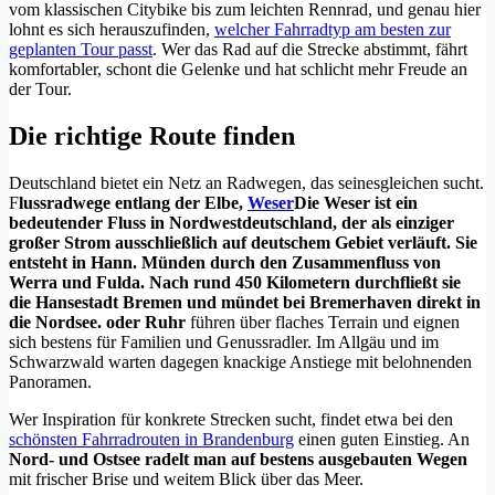
vom klassischen Citybike bis zum leichten Rennrad, und genau hier
lohnt es sich herauszufinden,
welcher Fahrradtyp am besten zur
geplanten Tour passt
. Wer das Rad auf die Strecke abstimmt, fährt
komfortabler, schont die Gelenke und hat schlicht mehr Freude an
der Tour.
Die richtige Route finden
Deutschland bietet ein Netz an Radwegen, das seinesgleichen sucht.
F
lussradwege entlang der Elbe,
Weser
Die Weser ist ein
bedeutender Fluss in Nordwestdeutschland, der als einziger
großer Strom ausschließlich auf deutschem Gebiet verläuft. Sie
entsteht in Hann. Münden durch den Zusammenfluss von
Werra und Fulda. Nach rund 450 Kilometern durchfließt sie
die Hansestadt Bremen und mündet bei Bremerhaven direkt in
die Nordsee.
oder Ruhr
führen über flaches Terrain und eignen
sich bestens für Familien und Genussradler. Im Allgäu und im
Schwarzwald warten dagegen knackige Anstiege mit belohnenden
Panoramen.
Wer Inspiration für konkrete Strecken sucht, findet etwa bei den
schönsten Fahrradrouten in Brandenburg
einen guten Einstieg. An
Nord- und Ostsee radelt man auf bestens ausgebauten Wegen
mit frischer Brise und weitem Blick über das Meer.