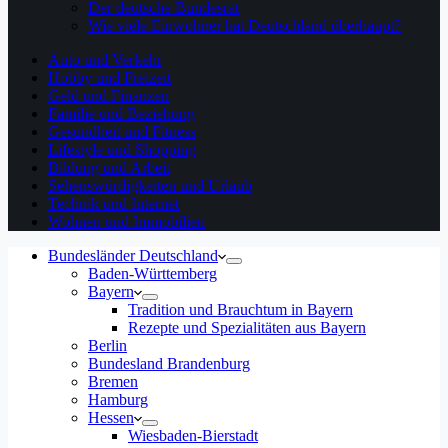
Der deutsche Bundesrat
Wie viele Einwohner hat Deutschland überhaupt?
Auto und Verkehr
Hobby und Freizeit
Geld und Finanzen
Familie und Beziehung
Gesundheit und Fitness
Lifestyle und Shopping
Bildung und Arbeit
Sehenswürdigkeiten und Urlaub
Technik und Internet
Wohnen und Immobilien
Bundesländer Deutschland
Baden-Württemberg
Bayern
Tradition und Brauchtum in Bayern
Rezepte und Spezialitäten aus Bayern
Berlin
Bundesland Brandenburg
Bremen
Hamburg
Hessen
Wiesbaden-Bierstadt