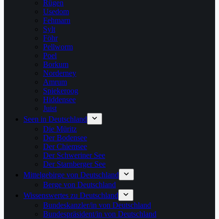
Rügen
Usedom
Fehmarn
Sylt
Föhr
Pellworm
Poel
Borkum
Norderney
Amrum
Spiekeroog
Hiddensee
Juist
Seen in Deutschland
Die Müritz
Der Bodensee
Der Chiemsee
Der Schweriner See
Der Starnberger See
Mittelgebirge von Deutschland
Berge von Deutschland
Wissenswertes zu Deutschland
Bundeskanzler/in von Deutschland
Bundespräsident/in von Deutschland