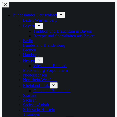
Zum
Inhalt
springen
Bundesländer Deutschland
Baden-Württemberg
Bayern
Tradition und Brauchtum in Bayern
Rezepte und Spezialitäten aus Bayern
Berlin
Bundesland Brandenburg
Bremen
Hamburg
Hessen
Wiesbaden-Bierstadt
Mecklenburg-Vorpommern
Niedersachsen
Nordrhein-Westfalen
Rheinland-Pfalz
Gemeinde Bundenthal
Saarland
Sachsen
Sachsen-Anhalt
Schleswig-Holstein
Thüringen