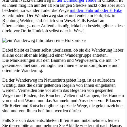
Auf dem Nacktwanderweg in
der Lüneburger Heide
in Undeloh ist
es Ihnen möglich auf der 10 km langen Strecke nackt oder aber auch
bekleidet, zu wandern oder die Wege
mit dem Fahrrad oder E-Bike
zu erkunden. Der Wanderweg startet und endet am Parkplatz in
Richtung Wehlen, süd-östlich von Wesel. Falls Bedarf an
Übernachtungs- oder Aufenthaltsmöglichkeiten besteht, gibt es diese
direkt vor Ort in Undeloh selbst oder in Wesel.
Dabei bleibt es Ihnen selbst überlassen, ob sie die Wanderung lieber
alleine oder aber als Mitglied einer Wandergruppe antreten.
Die Markierungen auf den Bäumen und Wegweisern, die mit "N"
gekennzeichnet sind, ermöglichen Ihnen eine unkomplizierte und
orientierte Wanderung.
Da der Wanderweg im Naturschutzgebiet liegt, ist es außerdem
wichtig, dass die dafür geltenden Regeln von Ihnen eingehalten
werden. Vermeiden Sie vor allem das Begehen von gesperrten
Wegen und Pfaden, das Rauchen, Zelten und Campen, das Handeln
von und mit Waren und das Sammeln und Aussetzen von Pflanzen.
Für Reiter und Kutschen gibt es spezielle Wege, die gekennzeichnet
sind und von Ihnen befahren werden dürfen.
Falls Sie sich dazu entschließen Ihren Hund mitzunehmen, leinen
Sie diesen bitte an und nehmen Sie Abfälle wieder mit nach Hause.