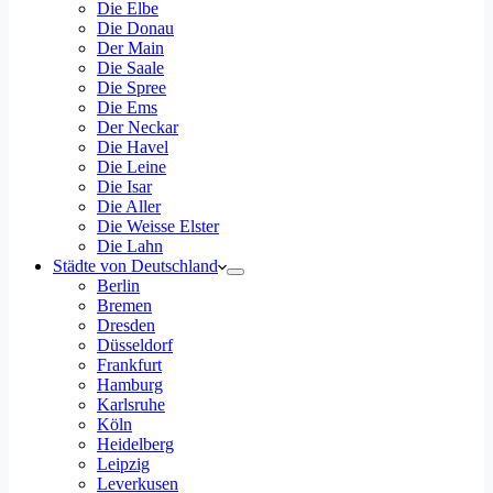
Die Elbe
Die Donau
Der Main
Die Saale
Die Spree
Die Ems
Der Neckar
Die Havel
Die Leine
Die Isar
Die Aller
Die Weisse Elster
Die Lahn
Städte von Deutschland
Berlin
Bremen
Dresden
Düsseldorf
Frankfurt
Hamburg
Karlsruhe
Köln
Heidelberg
Leipzig
Leverkusen