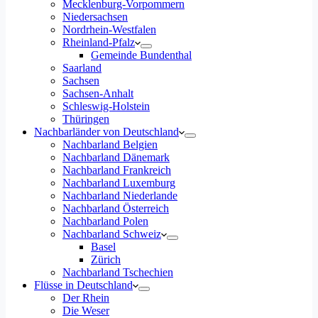
Mecklenburg-Vorpommern
Niedersachsen
Nordrhein-Westfalen
Rheinland-Pfalz
Gemeinde Bundenthal
Saarland
Sachsen
Sachsen-Anhalt
Schleswig-Holstein
Thüringen
Nachbarländer von Deutschland
Nachbarland Belgien
Nachbarland Dänemark
Nachbarland Frankreich
Nachbarland Luxemburg
Nachbarland Niederlande
Nachbarland Österreich
Nachbarland Polen
Nachbarland Schweiz
Basel
Zürich
Nachbarland Tschechien
Flüsse in Deutschland
Der Rhein
Die Weser