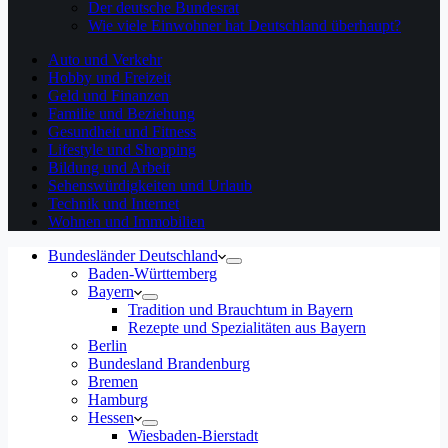
Der deutsche Bundesrat
Wie viele Einwohner hat Deutschland überhaupt?
Auto und Verkehr
Hobby und Freizeit
Geld und Finanzen
Familie und Beziehung
Gesundheit und Fitness
Lifestyle und Shopping
Bildung und Arbeit
Sehenswürdigkeiten und Urlaub
Technik und Internet
Wohnen und Immobilien
Bundesländer Deutschland
Baden-Württemberg
Bayern
Tradition und Brauchtum in Bayern
Rezepte und Spezialitäten aus Bayern
Berlin
Bundesland Brandenburg
Bremen
Hamburg
Hessen
Wiesbaden-Bierstadt