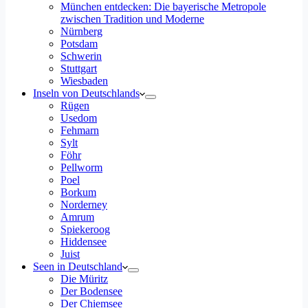
München entdecken: Die bayerische Metropole
zwischen Tradition und Moderne
Nürnberg
Potsdam
Schwerin
Stuttgart
Wiesbaden
Inseln von Deutschlands
Rügen
Usedom
Fehmarn
Sylt
Föhr
Pellworm
Poel
Borkum
Norderney
Amrum
Spiekeroog
Hiddensee
Juist
Seen in Deutschland
Die Müritz
Der Bodensee
Der Chiemsee