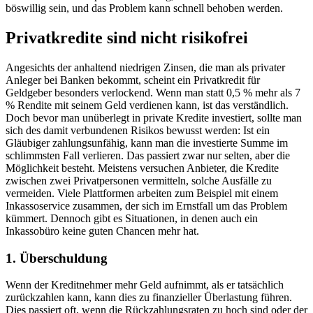
böswillig sein, und das Problem kann schnell behoben werden.
Privatkredite sind nicht risikofrei
Angesichts der anhaltend niedrigen Zinsen, die man als privater
Anleger bei Banken bekommt, scheint ein Privatkredit für
Geldgeber besonders verlockend. Wenn man statt 0,5 % mehr als 7
% Rendite mit seinem Geld verdienen kann, ist das verständlich.
Doch bevor man unüberlegt in private Kredite investiert, sollte man
sich des damit verbundenen Risikos bewusst werden: Ist ein
Gläubiger zahlungsunfähig, kann man die investierte Summe im
schlimmsten Fall verlieren. Das passiert zwar nur selten, aber die
Möglichkeit besteht. Meistens versuchen Anbieter, die Kredite
zwischen zwei Privatpersonen vermitteln, solche Ausfälle zu
vermeiden. Viele Plattformen arbeiten zum Beispiel mit einem
Inkassoservice zusammen, der sich im Ernstfall um das Problem
kümmert. Dennoch gibt es Situationen, in denen auch ein
Inkassobüro keine guten Chancen mehr hat.
1.
Überschuldung
Wenn der Kreditnehmer mehr Geld aufnimmt, als er tatsächlich
zurückzahlen kann, kann dies zu finanzieller Überlastung führen.
Dies passiert oft, wenn die Rückzahlungsraten zu hoch sind oder der