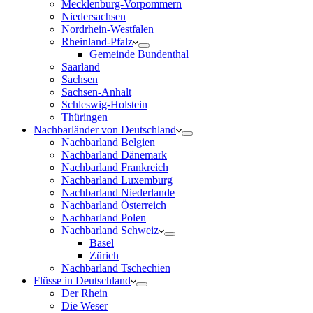
Mecklenburg-Vorpommern
Niedersachsen
Nordrhein-Westfalen
Rheinland-Pfalz
Gemeinde Bundenthal
Saarland
Sachsen
Sachsen-Anhalt
Schleswig-Holstein
Thüringen
Nachbarländer von Deutschland
Nachbarland Belgien
Nachbarland Dänemark
Nachbarland Frankreich
Nachbarland Luxemburg
Nachbarland Niederlande
Nachbarland Österreich
Nachbarland Polen
Nachbarland Schweiz
Basel
Zürich
Nachbarland Tschechien
Flüsse in Deutschland
Der Rhein
Die Weser