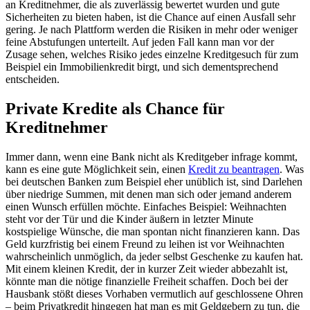
an Kreditnehmer, die als zuverlässig bewertet wurden und gute
Sicherheiten zu bieten haben, ist die Chance auf einen Ausfall sehr
gering. Je nach Plattform werden die Risiken in mehr oder weniger
feine Abstufungen unterteilt. Auf jeden Fall kann man vor der
Zusage sehen, welches Risiko jedes einzelne Kreditgesuch für zum
Beispiel ein Immobilienkredit birgt, und sich dementsprechend
entscheiden.
Private Kredite als Chance für
Kreditnehmer
Immer dann, wenn eine Bank nicht als Kreditgeber infrage kommt,
kann es eine gute Möglichkeit sein, einen
Kredit zu beantragen
. Was
bei deutschen Banken zum Beispiel eher unüblich ist, sind Darlehen
über niedrige Summen, mit denen man sich oder jemand anderem
einen Wunsch erfüllen möchte. Einfaches Beispiel: Weihnachten
steht vor der Tür und die Kinder äußern in letzter Minute
kostspielige Wünsche, die man spontan nicht finanzieren kann. Das
Geld kurzfristig bei einem Freund zu leihen ist vor Weihnachten
wahrscheinlich unmöglich, da jeder selbst Geschenke zu kaufen hat.
Mit einem kleinen Kredit, der in kurzer Zeit wieder abbezahlt ist,
könnte man die nötige finanzielle Freiheit schaffen. Doch bei der
Hausbank stößt dieses Vorhaben vermutlich auf geschlossene Ohren
– beim Privatkredit hingegen hat man es mit Geldgebern zu tun, die