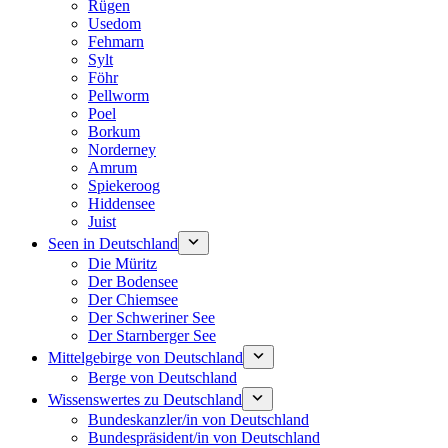
Rügen
Usedom
Fehmarn
Sylt
Föhr
Pellworm
Poel
Borkum
Norderney
Amrum
Spiekeroog
Hiddensee
Juist
Seen in Deutschland
Die Müritz
Der Bodensee
Der Chiemsee
Der Schweriner See
Der Starnberger See
Mittelgebirge von Deutschland
Berge von Deutschland
Wissenswertes zu Deutschland
Bundeskanzler/in von Deutschland
Bundespräsident/in von Deutschland