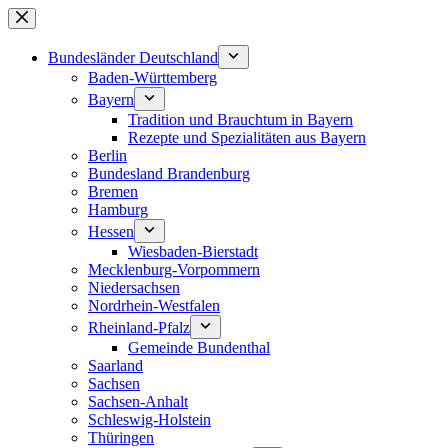
Zum
Inhalt
springen
Bundesländer Deutschland
Baden-Württemberg
Bayern
Tradition und Brauchtum in Bayern
Rezepte und Spezialitäten aus Bayern
Berlin
Bundesland Brandenburg
Bremen
Hamburg
Hessen
Wiesbaden-Bierstadt
Mecklenburg-Vorpommern
Niedersachsen
Nordrhein-Westfalen
Rheinland-Pfalz
Gemeinde Bundenthal
Saarland
Sachsen
Sachsen-Anhalt
Schleswig-Holstein
Thüringen