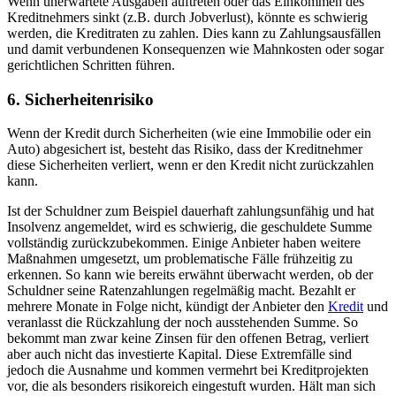
Wenn unerwartete Ausgaben auftreten oder das Einkommen des
Kreditnehmers sinkt (z.B. durch Jobverlust), könnte es schwierig
werden, die Kreditraten zu zahlen. Dies kann zu Zahlungsausfällen
und damit verbundenen Konsequenzen wie Mahnkosten oder sogar
gerichtlichen Schritten führen.
6.
Sicherheitenrisiko
Wenn der Kredit durch Sicherheiten (wie eine Immobilie oder ein
Auto) abgesichert ist, besteht das Risiko, dass der Kreditnehmer
diese Sicherheiten verliert, wenn er den Kredit nicht zurückzahlen
kann.
Ist der Schuldner zum Beispiel dauerhaft zahlungsunfähig und hat
Insolvenz angemeldet, wird es schwierig, die geschuldete Summe
vollständig zurückzubekommen. Einige Anbieter haben weitere
Maßnahmen umgesetzt, um problematische Fälle frühzeitig zu
erkennen. So kann wie bereits erwähnt überwacht werden, ob der
Schuldner seine Ratenzahlungen regelmäßig macht. Bezahlt er
mehrere Monate in Folge nicht, kündigt der Anbieter den
Kredit
und
veranlasst die Rückzahlung der noch ausstehenden Summe. So
bekommt man zwar keine Zinsen für den offenen Betrag, verliert
aber auch nicht das investierte Kapital. Diese Extremfälle sind
jedoch die Ausnahme und kommen vermehrt bei Kreditprojekten
vor, die als besonders risikoreich eingestuft wurden. Hält man sich