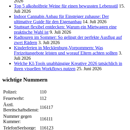
2026
Top 5 alkoholfreie Weine für einen bewussten Lebensstil
15.
Juli 2026
Indoor Cannabis Anbau für Einsteiger zuhause: Der
ultimative Guide für den Eigenanbau
14. Juli 2026
Stuttgart flexibel entdecken: Warum ein Mietwagen eine
praktische Wahl ist
9. Juli 2026
Radtouren im Sommer: So gelingt der perfekte Ausflug auf
zwei Rädern
3. Juli 2026
Kinderferien in Mecklenburg-Vorpommern: Was
Freizeitangebote leisten und worauf Eltern achten sollten
3.
Juli 2026
Welche KI-Tools unabhängige Kreative 2026 tatsächlich in
ihren visuellen Workflows nutzen
25. Juni 2026
wichtige Nummern
Polizei:
110
Feuerwehr:
112
Ärztl.
116117
Bereitschaftsdienst:
Nummer gegen
116111
Kummer:
TelefonSeelsorge:
116123