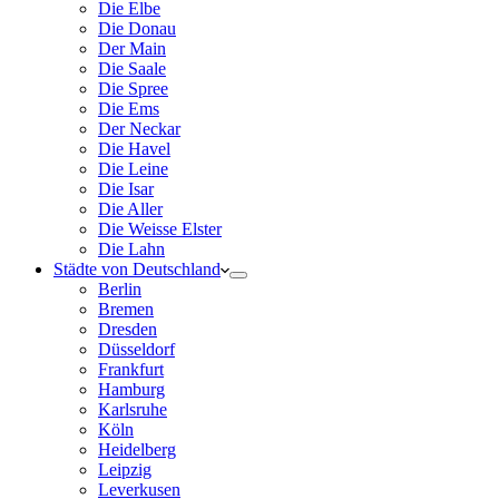
Die Elbe
Die Donau
Der Main
Die Saale
Die Spree
Die Ems
Der Neckar
Die Havel
Die Leine
Die Isar
Die Aller
Die Weisse Elster
Die Lahn
Städte von Deutschland
Berlin
Bremen
Dresden
Düsseldorf
Frankfurt
Hamburg
Karlsruhe
Köln
Heidelberg
Leipzig
Leverkusen