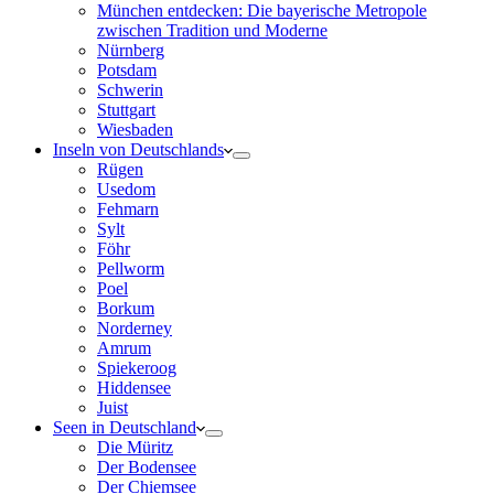
München entdecken: Die bayerische Metropole
zwischen Tradition und Moderne
Nürnberg
Potsdam
Schwerin
Stuttgart
Wiesbaden
Inseln von Deutschlands
Rügen
Usedom
Fehmarn
Sylt
Föhr
Pellworm
Poel
Borkum
Norderney
Amrum
Spiekeroog
Hiddensee
Juist
Seen in Deutschland
Die Müritz
Der Bodensee
Der Chiemsee