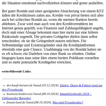
die Situation emotional nachvollziehen können und gerne aushelfen.
Bei guter Bonität und einer geeigneten Absicherung wie einem KFZ
fallen die Kreditzinsen zahm aus. Kredite von privat bieten sich aber
auch bei schlechter Bonität an, wenn die meisten Banken bereits
ablehnen. Zwar wird man auch von den Kreditvermittlern im
Internet genau geprüft, was Finanzen und Zahlungsfähigkeit angeht,
doch statt einer Absage bekommt man hier meist nur eine höhere
Risikostufe zugeteilt. Die privaten Geldgeber dürfen dann selbst
entscheiden, ob sie die Gelegenheit nutzen möchten. Für
Selbstständige und Existenzgründer sind die Kreditplattformen
ebenfalls eine gute Chance. Unabhängig von der Bonität haben sie
es oft schwer, ein Darlehen von einer Bank zu erhalten. Online
hingegen kann man seine Idee einem breiten Publikum vorstellen
und so mehr potenzielle Kreditgeber erreichen.
weiterführende Links:
→
der-baufi-berater.de Stand (10.12.2024):
Zahlen, Daten & Fakten rund um
den Privatkredit
→
business-leaders.net Stand (08.10.2024):
Immobilienkredit 2024 –
Umfassender Ratgeber
→
finanz-land.de Stand (08.10.2024):
Was sind Privatkredite?