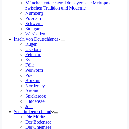
München entdecken: Die bayerische Metropole
zwischen Tradition und Moderne
Nürnberg
Potsdam
Schwerin
Stuttgart
Wiesbaden
Inseln von Deutschlands
Rügen
Usedom
Fehmarn
Sylt
Föhr
Pellworm
Poel
Borkum
Norderney
Amrum
Spiekeroog
Hiddensee
Juist
Seen in Deutschland
Die Müritz
Der Bodensee
Der Chiemsee