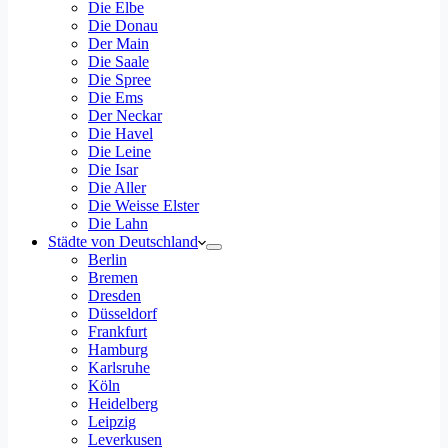
Die Elbe
Die Donau
Der Main
Die Saale
Die Spree
Die Ems
Der Neckar
Die Havel
Die Leine
Die Isar
Die Aller
Die Weisse Elster
Die Lahn
Städte von Deutschland
Berlin
Bremen
Dresden
Düsseldorf
Frankfurt
Hamburg
Karlsruhe
Köln
Heidelberg
Leipzig
Leverkusen