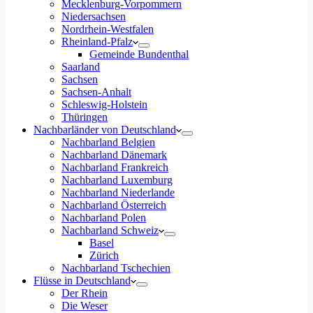
Mecklenburg-Vorpommern
Niedersachsen
Nordrhein-Westfalen
Rheinland-Pfalz
Gemeinde Bundenthal
Saarland
Sachsen
Sachsen-Anhalt
Schleswig-Holstein
Thüringen
Nachbarländer von Deutschland
Nachbarland Belgien
Nachbarland Dänemark
Nachbarland Frankreich
Nachbarland Luxemburg
Nachbarland Niederlande
Nachbarland Österreich
Nachbarland Polen
Nachbarland Schweiz
Basel
Zürich
Nachbarland Tschechien
Flüsse in Deutschland
Der Rhein
Die Weser