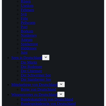
Rügen
Usedom
Fehmarn
Sylt
Föhr
Pellworm
Poel
Borkum
Norderney
Amrum
Spiekeroog
Hiddensee
Juist
Seen in Deutschland
Die Müritz
Der Bodensee
Der Chiemsee
Der Schweriner See
Der Starnberger See
Mittelgebirge von Deutschland
Berge von Deutschland
Wissenswertes zu Deutschland
Bundeskanzler/in von Deutschland
Bundespräsident/in von Deutschland