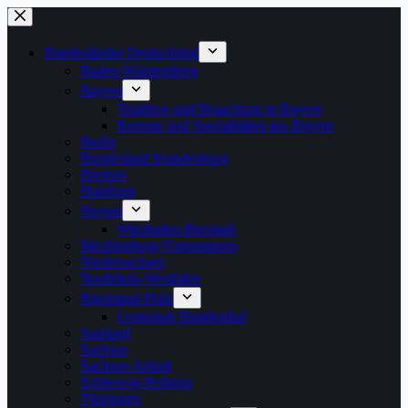
Zum
Inhalt
springen
Bundesländer Deutschland
Baden-Württemberg
Bayern
Tradition und Brauchtum in Bayern
Rezepte und Spezialitäten aus Bayern
Berlin
Bundesland Brandenburg
Bremen
Hamburg
Hessen
Wiesbaden-Bierstadt
Mecklenburg-Vorpommern
Niedersachsen
Nordrhein-Westfalen
Rheinland-Pfalz
Gemeinde Bundenthal
Saarland
Sachsen
Sachsen-Anhalt
Schleswig-Holstein
Thüringen