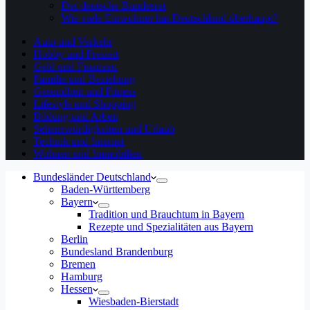
Der deutsche Bundesrat
Wie viele Einwohner hat Deutschland überhaupt?
Auto und Verkehr
Hobby und Freizeit
Geld und Finanzen
Familie und Beziehung
Gesundheit und Fitness
Lifestyle und Shopping
Bildung und Arbeit
Sehenswürdigkeiten und Urlaub
Technik und Internet
Wohnen und Immobilien
Bundesländer Deutschland
Baden-Württemberg
Bayern
Tradition und Brauchtum in Bayern
Rezepte und Spezialitäten aus Bayern
Berlin
Bundesland Brandenburg
Bremen
Hamburg
Hessen
Wiesbaden-Bierstadt