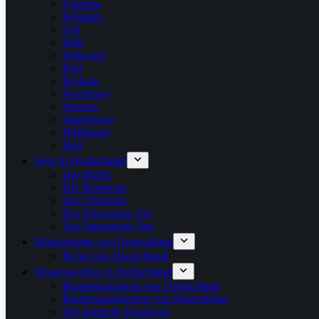
Usedom
Fehmarn
Sylt
Föhr
Pellworm
Poel
Borkum
Norderney
Amrum
Spiekeroog
Hiddensee
Juist
Seen in Deutschland
Die Müritz
Der Bodensee
Der Chiemsee
Der Schweriner See
Der Starnberger See
Mittelgebirge von Deutschland
Berge von Deutschland
Wissenswertes zu Deutschland
Bundeskanzler/in von Deutschland
Bundespräsident/in von Deutschland
Der deutsche Bundesrat