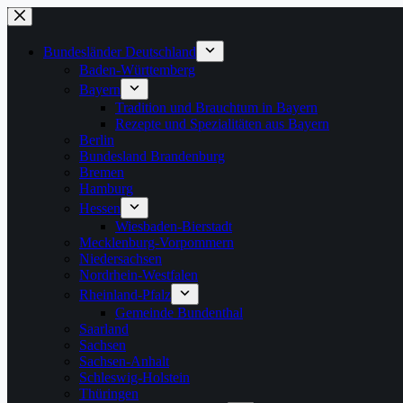
Zum
Inhalt
springen
Bundesländer Deutschland
Baden-Württemberg
Bayern
Tradition und Brauchtum in Bayern
Rezepte und Spezialitäten aus Bayern
Berlin
Bundesland Brandenburg
Bremen
Hamburg
Hessen
Wiesbaden-Bierstadt
Mecklenburg-Vorpommern
Niedersachsen
Nordrhein-Westfalen
Rheinland-Pfalz
Gemeinde Bundenthal
Saarland
Sachsen
Sachsen-Anhalt
Schleswig-Holstein
Thüringen