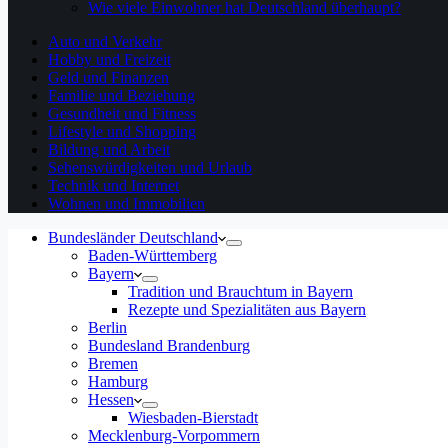
Wie viele Einwohner hat Deutschland überhaupt?
Auto und Verkehr
Hobby und Freizeit
Geld und Finanzen
Familie und Beziehung
Gesundheit und Fitness
Lifestyle und Shopping
Bildung und Arbeit
Sehenswürdigkeiten und Urlaub
Technik und Internet
Wohnen und Immobilien
Bundesländer Deutschland
Baden-Württemberg
Bayern
Tradition und Brauchtum in Bayern
Rezepte und Spezialitäten aus Bayern
Berlin
Bundesland Brandenburg
Bremen
Hamburg
Hessen
Wiesbaden-Bierstadt
Mecklenburg-Vorpommern