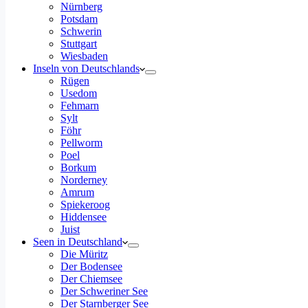
Nürnberg
Potsdam
Schwerin
Stuttgart
Wiesbaden
Inseln von Deutschlands
Rügen
Usedom
Fehmarn
Sylt
Föhr
Pellworm
Poel
Borkum
Norderney
Amrum
Spiekeroog
Hiddensee
Juist
Seen in Deutschland
Die Müritz
Der Bodensee
Der Chiemsee
Der Schweriner See
Der Starnberger See