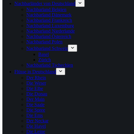
Nachbarländer von Deutschland
Nachbarland Belgien
Nachbarland Dänemark
Nachbarland Frankreich
Nachbarland Luxemburg
Nachbarland Niederlande
Nachbarland Österreich
Nachbarland Polen
Nachbarland Schweiz
Basel
Zürich
Nachbarland Tschechien
Flüsse in Deutschland
Der Rhein
Die Weser
Die Elbe
Die Donau
Der Main
Die Saale
Die Spree
Die Ems
Der Neckar
Die Havel
Die Leine