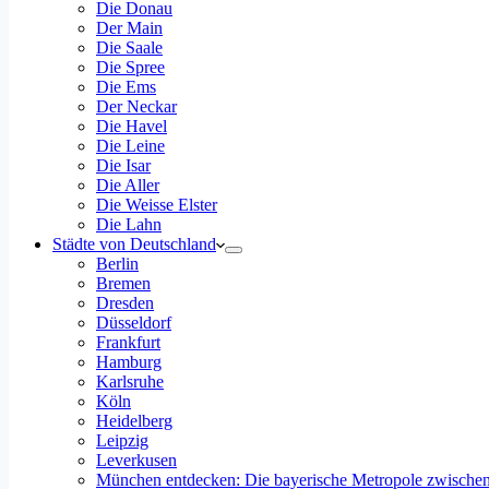
Die Donau
Der Main
Die Saale
Die Spree
Die Ems
Der Neckar
Die Havel
Die Leine
Die Isar
Die Aller
Die Weisse Elster
Die Lahn
Städte von Deutschland
Berlin
Bremen
Dresden
Düsseldorf
Frankfurt
Hamburg
Karlsruhe
Köln
Heidelberg
Leipzig
Leverkusen
München entdecken: Die bayerische Metropole zwischen