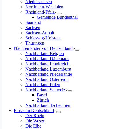
Niedersachsen
Nordrhein-Westfalen
Rheinland-Pfalz
Gemeinde Bundenthal
Saarland
Sachsen
Sachsen-Anhalt
Schleswig-Holstein
Thüringen
Nachbarländer von Deutschland
Nachbarland Belgien
Nachbarland Dänemark
Nachbarland Frankreich
Nachbarland Luxemburg
Nachbarland Niederlande
Nachbarland Österreich
Nachbarland Polen
Nachbarland Schweiz
Basel
Zürich
Nachbarland Tschechien
Flüsse in Deutschland
Der Rhein
Die Weser
Die Elbe