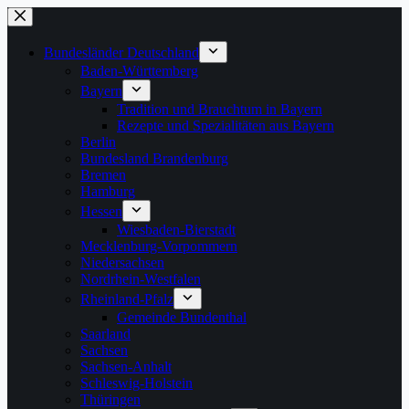
Zum
Inhalt
springen
Bundesländer Deutschland
Baden-Württemberg
Bayern
Tradition und Brauchtum in Bayern
Rezepte und Spezialitäten aus Bayern
Berlin
Bundesland Brandenburg
Bremen
Hamburg
Hessen
Wiesbaden-Bierstadt
Mecklenburg-Vorpommern
Niedersachsen
Nordrhein-Westfalen
Rheinland-Pfalz
Gemeinde Bundenthal
Saarland
Sachsen
Sachsen-Anhalt
Schleswig-Holstein
Thüringen