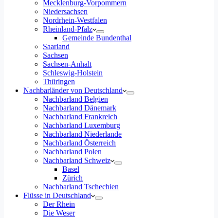
Mecklenburg-Vorpommern
Niedersachsen
Nordrhein-Westfalen
Rheinland-Pfalz
Gemeinde Bundenthal
Saarland
Sachsen
Sachsen-Anhalt
Schleswig-Holstein
Thüringen
Nachbarländer von Deutschland
Nachbarland Belgien
Nachbarland Dänemark
Nachbarland Frankreich
Nachbarland Luxemburg
Nachbarland Niederlande
Nachbarland Österreich
Nachbarland Polen
Nachbarland Schweiz
Basel
Zürich
Nachbarland Tschechien
Flüsse in Deutschland
Der Rhein
Die Weser