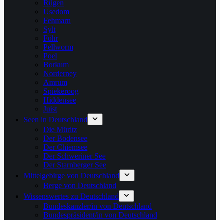
Rügen
Usedom
Fehmarn
Sylt
Föhr
Pellworm
Poel
Borkum
Norderney
Amrum
Spiekeroog
Hiddensee
Juist
Seen in Deutschland
Die Müritz
Der Bodensee
Der Chiemsee
Der Schweriner See
Der Starnberger See
Mittelgebirge von Deutschland
Berge von Deutschland
Wissenswertes zu Deutschland
Bundeskanzler/in von Deutschland
Bundespräsident/in von Deutschland