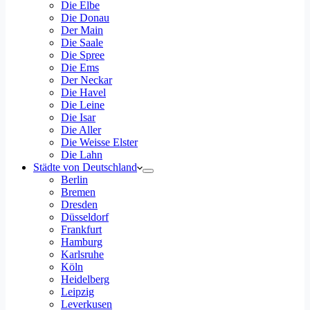
Die Elbe
Die Donau
Der Main
Die Saale
Die Spree
Die Ems
Der Neckar
Die Havel
Die Leine
Die Isar
Die Aller
Die Weisse Elster
Die Lahn
Städte von Deutschland
Berlin
Bremen
Dresden
Düsseldorf
Frankfurt
Hamburg
Karlsruhe
Köln
Heidelberg
Leipzig
Leverkusen