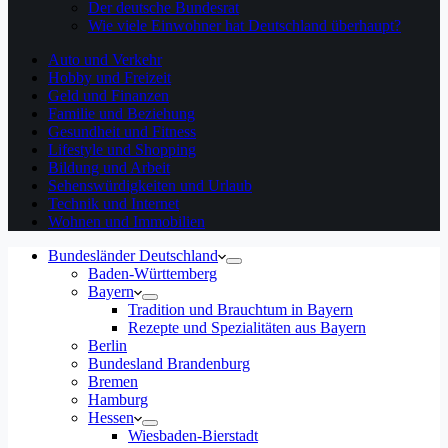
Der deutsche Bundesrat
Wie viele Einwohner hat Deutschland überhaupt?
Auto und Verkehr
Hobby und Freizeit
Geld und Finanzen
Familie und Beziehung
Gesundheit und Fitness
Lifestyle und Shopping
Bildung und Arbeit
Sehenswürdigkeiten und Urlaub
Technik und Internet
Wohnen und Immobilien
Bundesländer Deutschland
Baden-Württemberg
Bayern
Tradition und Brauchtum in Bayern
Rezepte und Spezialitäten aus Bayern
Berlin
Bundesland Brandenburg
Bremen
Hamburg
Hessen
Wiesbaden-Bierstadt