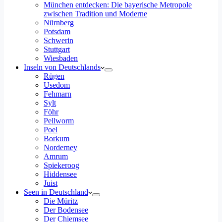
München entdecken: Die bayerische Metropole
zwischen Tradition und Moderne
Nürnberg
Potsdam
Schwerin
Stuttgart
Wiesbaden
Inseln von Deutschlands
Rügen
Usedom
Fehmarn
Sylt
Föhr
Pellworm
Poel
Borkum
Norderney
Amrum
Spiekeroog
Hiddensee
Juist
Seen in Deutschland
Die Müritz
Der Bodensee
Der Chiemsee