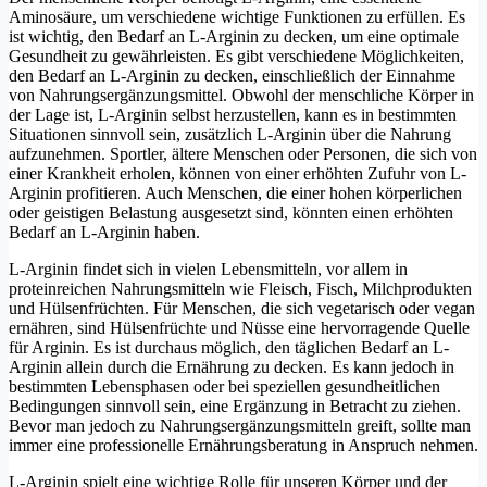
Aminosäure, um verschiedene wichtige Funktionen zu erfüllen. Es
ist wichtig, den Bedarf an L-Arginin zu decken, um eine optimale
Gesundheit zu gewährleisten. Es gibt verschiedene Möglichkeiten,
den Bedarf an L-Arginin zu decken, einschließlich der Einnahme
von Nahrungsergänzungsmittel. Obwohl der menschliche Körper in
der Lage ist, L-Arginin selbst herzustellen, kann es in bestimmten
Situationen sinnvoll sein, zusätzlich L-Arginin über die Nahrung
aufzunehmen. Sportler, ältere Menschen oder Personen, die sich von
einer Krankheit erholen, können von einer erhöhten Zufuhr von L-
Arginin profitieren. Auch Menschen, die einer hohen körperlichen
oder geistigen Belastung ausgesetzt sind, könnten einen erhöhten
Bedarf an L-Arginin haben.
L-Arginin findet sich in vielen Lebensmitteln, vor allem in
proteinreichen Nahrungsmitteln wie Fleisch, Fisch, Milchprodukten
und Hülsenfrüchten. Für Menschen, die sich vegetarisch oder vegan
ernähren, sind Hülsenfrüchte und Nüsse eine hervorragende Quelle
für Arginin. Es ist durchaus möglich, den täglichen Bedarf an L-
Arginin allein durch die Ernährung zu decken. Es kann jedoch in
bestimmten Lebensphasen oder bei speziellen gesundheitlichen
Bedingungen sinnvoll sein, eine Ergänzung in Betracht zu ziehen.
Bevor man jedoch zu Nahrungsergänzungsmitteln greift, sollte man
immer eine professionelle Ernährungsberatung in Anspruch nehmen.
L-Arginin spielt eine wichtige Rolle für unseren Körper und der