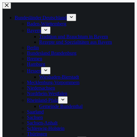
Zum
Inhalt
springen
Bundesländer Deutschland
Baden-Württemberg
Bayern
Tradition und Brauchtum in Bayern
Rezepte und Spezialitäten aus Bayern
Berlin
Bundesland Brandenburg
Bremen
Hamburg
Hessen
Wiesbaden-Bierstadt
Mecklenburg-Vorpommern
Niedersachsen
Nordrhein-Westfalen
Rheinland-Pfalz
Gemeinde Bundenthal
Saarland
Sachsen
Sachsen-Anhalt
Schleswig-Holstein
Thüringen