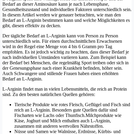
Bedarf an dieser Aminosäure kann je nach Lebensphase,
Gesundheitszustand und individuellen Faktoren unterschiedlich sein.
In diesem Artikel werden wir genauer betrachten, wie man den
Bedarf an L-Arginin bestimmen kann und welche Möglichkeiten es
gibt, diesen effektiv zu decken.
Der tägliche Bedarf an L-Arginin kann von Person zu Person
unterschiedlich sein. Für einen durchschnittlichen Erwachsenen
wird in der Regel eine Menge von 4 bis 6 Gramm pro Tag
empfohlen. Es ist jedoch wichtig zu beachten, dass dieser Bedarf je
nach individuellen Umständen variieren kann. Zum Beispiel kann
der Bedarf bei Menschen, die regelmäßig Sport treiben oder sich in
der Genesungsphase nach einer Krankheit befinden, höher sein.
Auch Schwangere und stillende Frauen haben einen erhöhten
Bedarf an L-Arginin.
L-Arginin findet man in vielen Lebensmitteln, die reich an Protein
sind. Zu den besten natürlichen Quellen gehören:
Tierische Produkte wie rotes Fleisch, Geflügel und Fisch sind
reich an L-Arginin. Besonders gute Quellen dafür sind
Fischarten wie Lachs oder Thunfisch.Milchprodukte wie
Käse, Joghurt und Milch enthalten auch L-Arginin,
zusammen mit anderen wertvollen Nährstoffen.
Nüsse und Samen wie Walnüsse, Erdnüsse, Kürbis- und