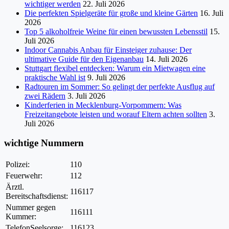
wichtiger werden
22. Juli 2026
Die perfekten Spielgeräte für große und kleine Gärten
16. Juli
2026
Top 5 alkoholfreie Weine für einen bewussten Lebensstil
15.
Juli 2026
Indoor Cannabis Anbau für Einsteiger zuhause: Der
ultimative Guide für den Eigenanbau
14. Juli 2026
Stuttgart flexibel entdecken: Warum ein Mietwagen eine
praktische Wahl ist
9. Juli 2026
Radtouren im Sommer: So gelingt der perfekte Ausflug auf
zwei Rädern
3. Juli 2026
Kinderferien in Mecklenburg-Vorpommern: Was
Freizeitangebote leisten und worauf Eltern achten sollten
3.
Juli 2026
wichtige Nummern
Polizei:
110
Feuerwehr:
112
Ärztl.
116117
Bereitschaftsdienst:
Nummer gegen
116111
Kummer:
TelefonSeelsorge:
116123