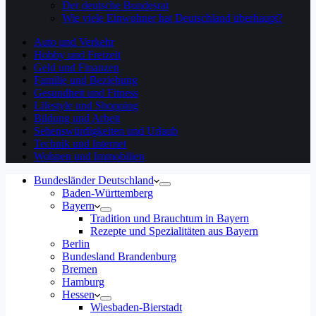
Der deutsche Bundesrat
Wie viele Einwohner hat Deutschland überhaupt?
Auto und Verkehr
Hobby und Freizeit
Geld und Finanzen
Familie und Beziehung
Gesundheit und Fitness
Lifestyle und Shopping
Bildung und Arbeit
Sehenswürdigkeiten und Urlaub
Technik und Internet
Wohnen und Immobilien
Bundesländer Deutschland
Baden-Württemberg
Bayern
Tradition und Brauchtum in Bayern
Rezepte und Spezialitäten aus Bayern
Berlin
Bundesland Brandenburg
Bremen
Hamburg
Hessen
Wiesbaden-Bierstadt