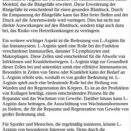
Molekül, das die Blutgefäße erweitert. Diese Erweiterung der
Blutgefäße ist entscheidend für einen gesunden Blutdruck. Durch
die Entspannung der Blutgefäße kann das Blut freier fließen und der
Druck auf die Arterienwände wird verringert. Dies hat nicht nur
direkte Auswirkungen auf den Blutdruck, sondern trägt auch dazu
bei, das Risiko von Herzerkrankungen zu verringern.
Ein weiterer wichtiger Aspekt ist die Bedeutung von L-Arginin für
das Immunsystem. L-Arginin spielt eine Rolle bei der Funktion
verschiedener Immunzellen, darunter T-Lymphozyten und
Makrophagen. Diese Zellen sind entscheidend für die Abwehr von
Infektionen und Krankheitserregern. L-Arginin trägt zur Gesundheit
dieser Zellen bei und unterstützt somit eine effektive Immunantwort.
Besonders in Zeiten von Stress oder Krankheit kann der Bedarf an
L-Arginin erhöht sein, weshalb es von großer Bedeutung ist. L-
Arginin spielt auch eine bedeutende Rolle bei der Heilung von
Wunden und der Regeneration des Körpers. Es ist an der Produktion
von Kollagen beteiligt, einem entscheidenden Prozess für die
Reparatur und das Wachstum von Gewebe. Darüber hinaus kann L-
Arginin dazu beitragen, die Ausschüttung von Wachstumshormonen
zu fördern, die für die Reparatur und Regeneration von Gewebe von
großer Bedeutung sind.
Für Sportler und Menschen, die regelmäßig trainieren, könnte L-
Arginin von besonderem Interesse sein. Denn durch die