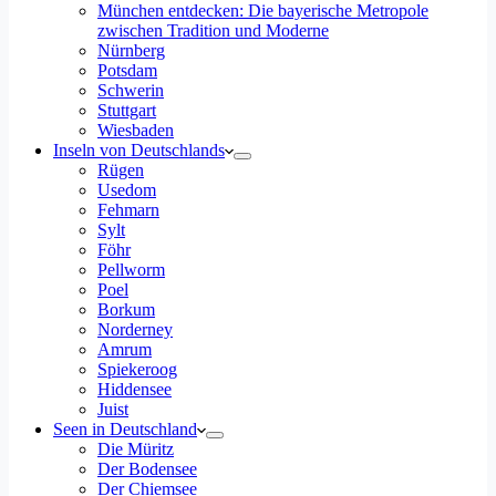
München entdecken: Die bayerische Metropole
zwischen Tradition und Moderne
Nürnberg
Potsdam
Schwerin
Stuttgart
Wiesbaden
Inseln von Deutschlands
Rügen
Usedom
Fehmarn
Sylt
Föhr
Pellworm
Poel
Borkum
Norderney
Amrum
Spiekeroog
Hiddensee
Juist
Seen in Deutschland
Die Müritz
Der Bodensee
Der Chiemsee