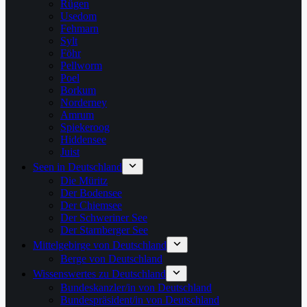
Rügen
Usedom
Fehmarn
Sylt
Föhr
Pellworm
Poel
Borkum
Norderney
Amrum
Spiekeroog
Hiddensee
Juist
Seen in Deutschland
Die Müritz
Der Bodensee
Der Chiemsee
Der Schweriner See
Der Starnberger See
Mittelgebirge von Deutschland
Berge von Deutschland
Wissenswertes zu Deutschland
Bundeskanzler/in von Deutschland
Bundespräsident/in von Deutschland