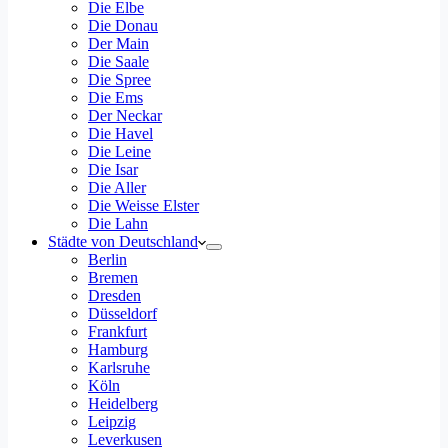
Die Elbe
Die Donau
Der Main
Die Saale
Die Spree
Die Ems
Der Neckar
Die Havel
Die Leine
Die Isar
Die Aller
Die Weisse Elster
Die Lahn
Städte von Deutschland
Berlin
Bremen
Dresden
Düsseldorf
Frankfurt
Hamburg
Karlsruhe
Köln
Heidelberg
Leipzig
Leverkusen