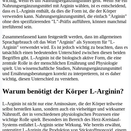
wichtig, wenn es um Nahrungsergänzungsmittel geht. Wenn Sie ein
Nahrungsergänzungsmittel mit Arginin wählen, ist es entscheidend,
dass es L-Arginin enthält, da dies die Form ist, die der Körper
verwenden kann. Nahrungsergänzungsmittel, die einfach "Arginin"
ohne den spezifizierenden "L"-Präfix aufführen, können manchmal
irreführend sein.
Zusammenfassend kann festgestellt werden, dass im allgemeinen
Sprachgebrauch oft das Wort "Arginin" als Synonym für "L-
Arginin" verwendet wird. Es ist jedoch wichtig zu beachten, dass es
tatsächlich einen bedeutenden Unterschied zwischen diesen beiden
Begriffen gibt. L-Arginin ist die biologisch aktive Form, die eine
zentrale Rolle in der menschlichen Ernährung und Physiologie
spielt. Um wissenschaftliche Studien, Nahrungsergänzungsmittel
und Ernährungsberatungen korrekt zu interpretieren, ist es daher
wichtig, diesen Unterschied zu verstehen.
Warum benötigt der Körper L-Arginin?
L-Arginin ist nicht nur eine Aminosäure, die der Körper teilweise
selbst herstellen kann, sondern auch ein vielseitiger und wirksamer
Nährstoff, der in verschiedenen physiologischen Prozessen eine
wichtige Rolle spielt. Besonders im Bereich des Herz-Kreislauf-
Systems entfaltet L-Arginin seine Wirkung. Wie bereits erwähnt,
unterstützt L-Arginin die Produktion von Stickstoffmonoxid, einem