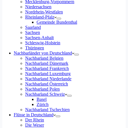
Mecklenburg-Vorpommern
Niedersachsen
Nordrhein-Westfalen
Rheinland-Pfalz
Gemeinde Bundenthal
Saarland
Sachsen
Sachsen-Anhalt
Schleswig-Holstein
Thüringen
Nachbarländer von Deutschland
Nachbarland Belgien
Nachbarland Dänemark
Nachbarland Frankreich
Nachbarland Luxemburg
Nachbarland Niederlande
Nachbarland Österreich
Nachbarland Polen
Nachbarland Schweiz
Basel
Zürich
Nachbarland Tschechien
Flüsse in Deutschland
Der Rhein
Die Weser