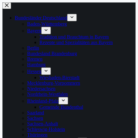
Zum
Inhalt
springen
Bundesländer Deutschland
Baden-Württemberg
Bayern
Tradition und Brauchtum in Bayern
Rezepte und Spezialitäten aus Bayern
Berlin
Bundesland Brandenburg
Bremen
Hamburg
Hessen
Wiesbaden-Bierstadt
Mecklenburg-Vorpommern
Niedersachsen
Nordrhein-Westfalen
Rheinland-Pfalz
Gemeinde Bundenthal
Saarland
Sachsen
Sachsen-Anhalt
Schleswig-Holstein
Thüringen