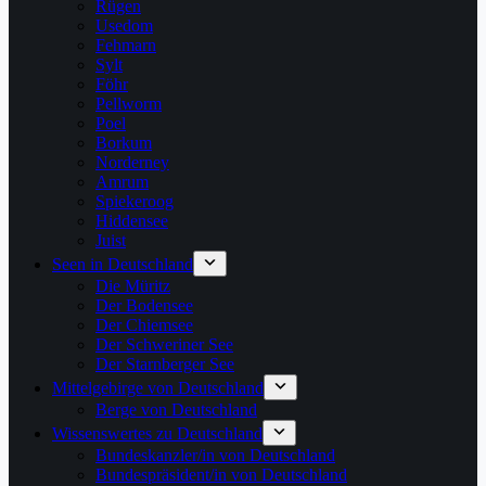
Rügen
Usedom
Fehmarn
Sylt
Föhr
Pellworm
Poel
Borkum
Norderney
Amrum
Spiekeroog
Hiddensee
Juist
Seen in Deutschland
Die Müritz
Der Bodensee
Der Chiemsee
Der Schweriner See
Der Starnberger See
Mittelgebirge von Deutschland
Berge von Deutschland
Wissenswertes zu Deutschland
Bundeskanzler/in von Deutschland
Bundespräsident/in von Deutschland