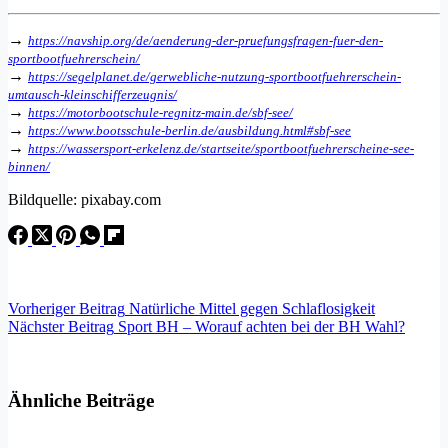
→
https://navship.org/de/aenderung-der-pruefungsfragen-fuer-den-
sportbootfuehrerschein/
→
https://segelplanet.de/gerwebliche-nutzung-sportbootfuehrerschein-
umtausch-kleinschifferzeugnis/
→
https://motorbootschule-regnitz-main.de/sbf-see/
→
https://www.bootsschule-berlin.de/ausbildung.html#sbf-see
→
https://wassersport-erkelenz.de/startseite/sportbootfuehrerscheine-see-
binnen/
Bildquelle: pixabay.com
Vorheriger
Beitrag
Natürliche Mittel gegen Schlaflosigkeit
Nächster
Beitrag
Sport BH – Worauf achten bei der BH Wahl?
Ähnliche Beiträge