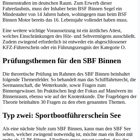
Binnenstraßen im deutschen Raum. Zum Erwerb dieser
Fahrerlaubnis, muss der Inhaber beim BSF Binnen Segel ein
Mindestalter von 14 Jahren haben, wohingegen man beim BSF
Binnen Motor bereits das 16. Lebensjahr vollendet haben muss.
Eine weitere wichtige Voraussetzung ist ein ärztliches Attest,
welches Einschränkungen des Hör- und Sehvermögens ausschließt.
Zudem zwingend erforderlich ist entweder ein abgeschlossener
KFZ-Führerschein oder ein Führungszeugnis der Kategorie O.
Prüfungsthemen für den SBF Binnen
Die theoretische Prüfung im Rahmen des SBF Binnen beinhaltet
folgende Themenfelder. So behandelt man das Schifffahrtsrecht, die
Seemannschaft, die Wetterkunde, sowie Fragen zum
Binnengewässer. Im Praktischen liegt der Fokus auf Manövern im
Binnenraum, ebenso wie auf der Knotenkunde. Die Fragebögen der
Theorie beinhalten 30 Fragen zu den eben genannten Themen.
Typ zwei: Sportbootführerschein See
Als eine nächste Stufe zum SBF Binnen, kann man den SBF See
sehen, welcher zwingend notwendig ist, möchte man ein Boot mit
mehr als 15 PS führen. Allerdings muss gesagt werden, dass der