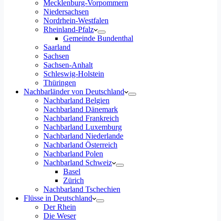
Mecklenburg-Vorpommern
Niedersachsen
Nordrhein-Westfalen
Rheinland-Pfalz
Gemeinde Bundenthal
Saarland
Sachsen
Sachsen-Anhalt
Schleswig-Holstein
Thüringen
Nachbarländer von Deutschland
Nachbarland Belgien
Nachbarland Dänemark
Nachbarland Frankreich
Nachbarland Luxemburg
Nachbarland Niederlande
Nachbarland Österreich
Nachbarland Polen
Nachbarland Schweiz
Basel
Zürich
Nachbarland Tschechien
Flüsse in Deutschland
Der Rhein
Die Weser