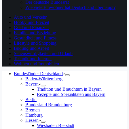
Der deutsche Bundesrat
Wie viele Einwohner hat Deutschland überhaupt?
Auto und Verkehr
Hobby und Freizeit
Geld und Finanzen
Familie und Beziehung
Gesundheit und Fitness
Lifestyle und Shopping
Bildung und Arbeit
Sehenswürdigkeiten und Urlaub
Technik und Internet
Wohnen und Immobilien
Bundesländer Deutschland
Baden-Württemberg
Bayern
Tradition und Brauchtum in Bayern
Rezepte und Spezialitäten aus Bayern
Berlin
Bundesland Brandenburg
Bremen
Hamburg
Hessen
Wiesbaden-Bierstadt