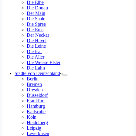
Die Elbe
Die Donau
Der Main
Die Saale
Die Spree
Die Ems
Der Neckar
Die Havel
Die Leine
Die Isar
Die Aller
Die Weisse Elster
Die Lahn
Städte von Deutschland
Berlin
Bremen
Dresden
Düsseldorf
Frankfurt
Hamburg
Karlsruhe
Köln
Heidelberg
Leipzig
Leverkusen