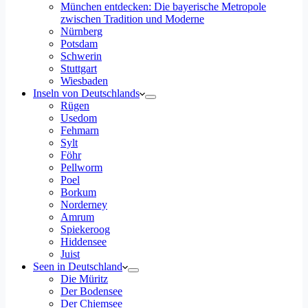
München entdecken: Die bayerische Metropole
zwischen Tradition und Moderne
Nürnberg
Potsdam
Schwerin
Stuttgart
Wiesbaden
Inseln von Deutschlands
Rügen
Usedom
Fehmarn
Sylt
Föhr
Pellworm
Poel
Borkum
Norderney
Amrum
Spiekeroog
Hiddensee
Juist
Seen in Deutschland
Die Müritz
Der Bodensee
Der Chiemsee