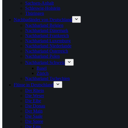
Sachsen-Anhalt
Schleswig-Holstein
Thüringen
Nachbarländer von Deutschland
Nachbarland Belgien
Nachbarland Dänemark
Nachbarland Frankreich
Nachbarland Luxemburg
Nachbarland Niederlande
Nachbarland Österreich
Nachbarland Polen
Nachbarland Schweiz
Basel
Zürich
Nachbarland Tschechien
Flüsse in Deutschland
Der Rhein
Die Weser
Die Elbe
Die Donau
Der Main
Die Saale
Die Spree
Die Ems