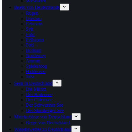
Wiesbaden
Inseln von Deutschlands
Rügen
Usedom
Fehmarn
Sylt
Föhr
Pellworm
Poel
Borkum
Norderney
Amrum
Spiekeroog
Hiddensee
Juist
Seen in Deutschland
Die Müritz
Der Bodensee
Der Chiemsee
Der Schweriner See
Der Starnberger See
Mittelgebirge von Deutschland
Berge von Deutschland
Wissenswertes zu Deutschland