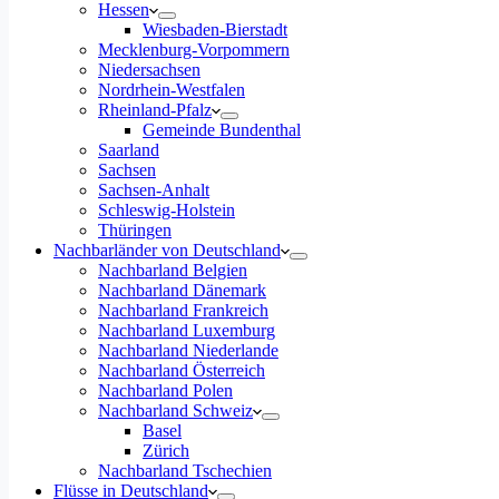
Hessen
Wiesbaden-Bierstadt
Mecklenburg-Vorpommern
Niedersachsen
Nordrhein-Westfalen
Rheinland-Pfalz
Gemeinde Bundenthal
Saarland
Sachsen
Sachsen-Anhalt
Schleswig-Holstein
Thüringen
Nachbarländer von Deutschland
Nachbarland Belgien
Nachbarland Dänemark
Nachbarland Frankreich
Nachbarland Luxemburg
Nachbarland Niederlande
Nachbarland Österreich
Nachbarland Polen
Nachbarland Schweiz
Basel
Zürich
Nachbarland Tschechien
Flüsse in Deutschland