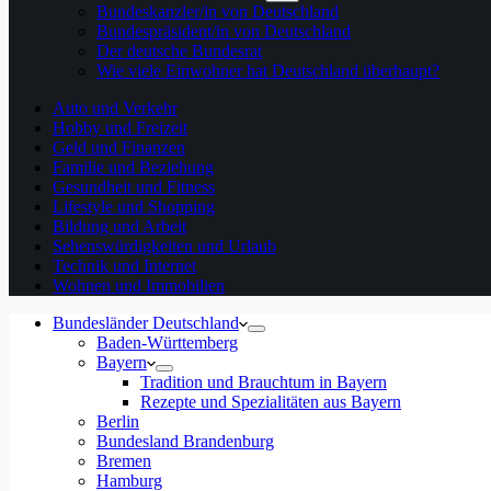
Bundeskanzler/in von Deutschland
Bundespräsident/in von Deutschland
Der deutsche Bundesrat
Wie viele Einwohner hat Deutschland überhaupt?
Auto und Verkehr
Hobby und Freizeit
Geld und Finanzen
Familie und Beziehung
Gesundheit und Fitness
Lifestyle und Shopping
Bildung und Arbeit
Sehenswürdigkeiten und Urlaub
Technik und Internet
Wohnen und Immobilien
Bundesländer Deutschland
Baden-Württemberg
Bayern
Tradition und Brauchtum in Bayern
Rezepte und Spezialitäten aus Bayern
Berlin
Bundesland Brandenburg
Bremen
Hamburg