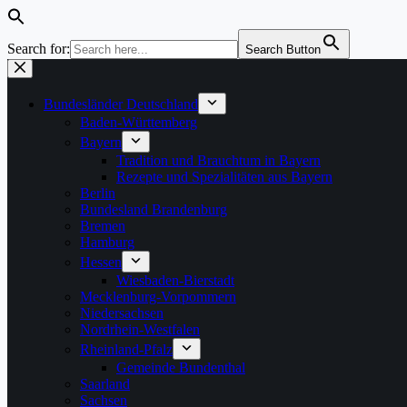
Search for:
Search Button
Zum
Inhalt
springen
Bundesländer Deutschland
Baden-Württemberg
Bayern
Tradition und Brauchtum in Bayern
Rezepte und Spezialitäten aus Bayern
Berlin
Bundesland Brandenburg
Bremen
Hamburg
Hessen
Wiesbaden-Bierstadt
Mecklenburg-Vorpommern
Niedersachsen
Nordrhein-Westfalen
Rheinland-Pfalz
Gemeinde Bundenthal
Saarland
Sachsen