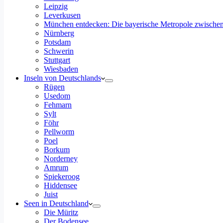
Leipzig
Leverkusen
München entdecken: Die bayerische Metropole zwischen
Nürnberg
Potsdam
Schwerin
Stuttgart
Wiesbaden
Inseln von Deutschlands
Rügen
Usedom
Fehmarn
Sylt
Föhr
Pellworm
Poel
Borkum
Norderney
Amrum
Spiekeroog
Hiddensee
Juist
Seen in Deutschland
Die Müritz
Der Bodensee