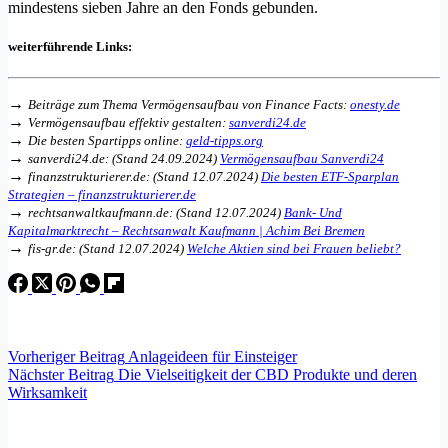
mindestens sieben Jahre an den Fonds gebunden.
weiterführende Links:
→
Beiträge zum Thema Vermögensaufbau von Finance Facts:
onesty.de
→
Vermögensaufbau effektiv gestalten:
sanverdi24.de
→
Die besten Spartipps online:
geld-tipps.org
→
sanverdi24.de: (Stand 24.09.2024)
Vermögensaufbau Sanverdi24
→
finanzstrukturierer.de: (Stand 12.07.2024)
Die besten ETF-Sparplan
Strategien – finanzstrukturierer.de
→
rechtsanwaltkaufmann.de: (Stand 12.07.2024)
Bank- Und
Kapitalmarktrecht – Rechtsanwalt Kaufmann | Achim Bei Bremen
→
fis-gr.de: (Stand 12.07.2024)
Welche Aktien sind bei Frauen beliebt?
Vorheriger
Beitrag
Anlageideen für Einsteiger
Nächster
Beitrag
Die Vielseitigkeit der CBD Produkte und deren
Wirksamkeit