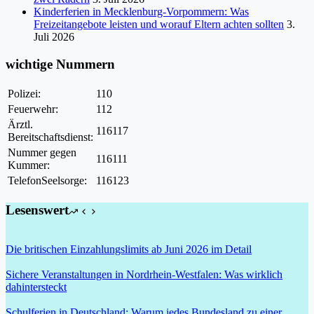
Kinderferien in Mecklenburg-Vorpommern: Was
Freizeitangebote leisten und worauf Eltern achten sollten
3.
Juli 2026
wichtige Nummern
Polizei:
110
Feuerwehr:
112
Ärztl.
116117
Bereitschaftsdienst:
Nummer gegen
116111
Kummer:
TelefonSeelsorge:
116123
Lesenswert
Die britischen Einzahlungslimits ab Juni 2026 im Detail
Sichere Veranstaltungen in Nordrhein-Westfalen: Was wirklich
dahintersteckt
Schulferien in Deutschland: Warum jedes Bundesland zu einer