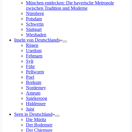
München entdecken: Die bayerische Metropole
zwischen Tradition und Moderne
Nürnberg
Potsdam
Schwerin
Stuttgart
Wiesbaden
Inseln von Deutschlands
Rügen
Usedom
Fehmarn
Sylt
Föhr
Pellworm
Poel
Borkum
Norderney
Amrum
Spiekeroog
Hiddensee
Juist
Seen in Deutschland
Die Müritz
Der Bodensee
Der Chiemsee