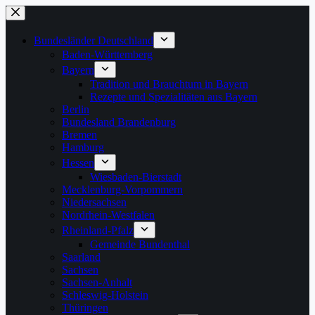
Zum
Inhalt
springen
Bundesländer Deutschland
Baden-Württemberg
Bayern
Tradition und Brauchtum in Bayern
Rezepte und Spezialitäten aus Bayern
Berlin
Bundesland Brandenburg
Bremen
Hamburg
Hessen
Wiesbaden-Bierstadt
Mecklenburg-Vorpommern
Niedersachsen
Nordrhein-Westfalen
Rheinland-Pfalz
Gemeinde Bundenthal
Saarland
Sachsen
Sachsen-Anhalt
Schleswig-Holstein
Thüringen