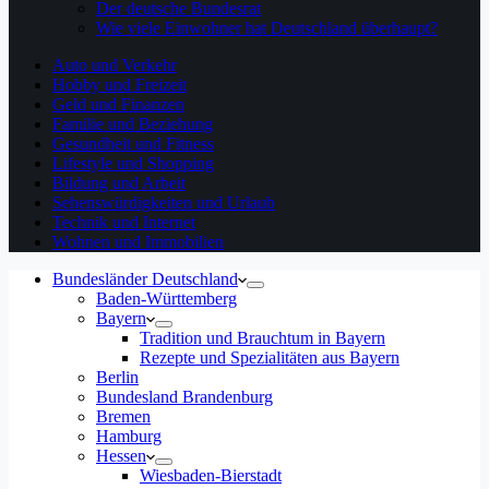
Der deutsche Bundesrat
Wie viele Einwohner hat Deutschland überhaupt?
Auto und Verkehr
Hobby und Freizeit
Geld und Finanzen
Familie und Beziehung
Gesundheit und Fitness
Lifestyle und Shopping
Bildung und Arbeit
Sehenswürdigkeiten und Urlaub
Technik und Internet
Wohnen und Immobilien
Bundesländer Deutschland
Baden-Württemberg
Bayern
Tradition und Brauchtum in Bayern
Rezepte und Spezialitäten aus Bayern
Berlin
Bundesland Brandenburg
Bremen
Hamburg
Hessen
Wiesbaden-Bierstadt