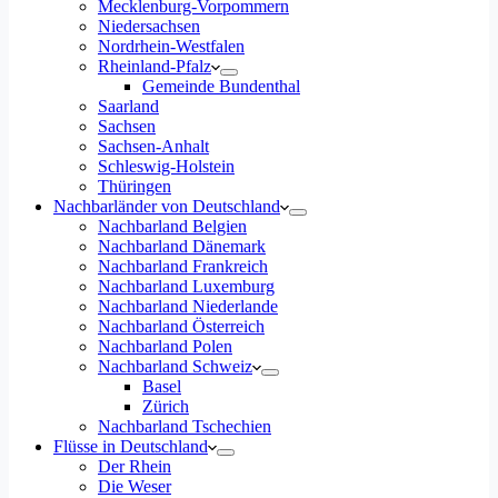
Mecklenburg-Vorpommern
Niedersachsen
Nordrhein-Westfalen
Rheinland-Pfalz
Gemeinde Bundenthal
Saarland
Sachsen
Sachsen-Anhalt
Schleswig-Holstein
Thüringen
Nachbarländer von Deutschland
Nachbarland Belgien
Nachbarland Dänemark
Nachbarland Frankreich
Nachbarland Luxemburg
Nachbarland Niederlande
Nachbarland Österreich
Nachbarland Polen
Nachbarland Schweiz
Basel
Zürich
Nachbarland Tschechien
Flüsse in Deutschland
Der Rhein
Die Weser