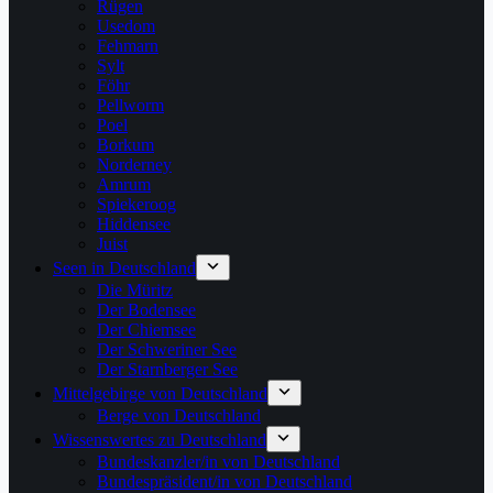
Rügen
Usedom
Fehmarn
Sylt
Föhr
Pellworm
Poel
Borkum
Norderney
Amrum
Spiekeroog
Hiddensee
Juist
Seen in Deutschland
Die Müritz
Der Bodensee
Der Chiemsee
Der Schweriner See
Der Starnberger See
Mittelgebirge von Deutschland
Berge von Deutschland
Wissenswertes zu Deutschland
Bundeskanzler/in von Deutschland
Bundespräsident/in von Deutschland