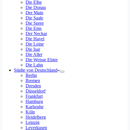
Die Elbe
Die Donau
Der Main
Die Saale
Die Spree
Die Ems
Der Neckar
Die Havel
Die Leine
Die Isar
Die Aller
Die Weisse Elster
Die Lahn
Städte von Deutschland
Berlin
Bremen
Dresden
Düsseldorf
Frankfurt
Hamburg
Karlsruhe
Köln
Heidelberg
Leipzig
Leverkusen